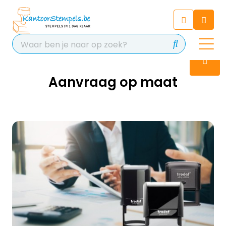
Chatbot
Chat 24/7 met onze chatbot
voor hulp
Contact
Aanvraag op maat