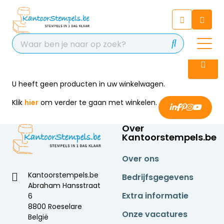
Chatbot
Chat 24/7 met onze chatbot
voor hulp
Contact
U heeft geen producten in uw winkelwagen.
Klik
hier
om verder te gaan met winkelen.
Over
Kantoorstempels.be
Over ons
Kantoorstempels.be
Bedrijfsgegevens
Abraham Hansstraat
Extra informatie
6
8800 Roeselare
Onze vacatures
België