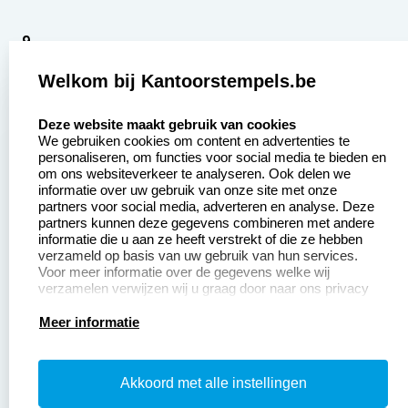
9
2377 beoordelingen
Welkom bij Kantoorstempels.be
Zakelijk:
Klantenservice:
select language
Deze website maakt gebruik van cookies
We gebruiken cookies om content en advertenties te
Aanvraag op maat
Contact opnemen
personaliseren, om functies voor social media te bieden en
om ons websiteverkeer te analyseren. Ook delen we
Betaling &
Veel gestelde vragen
informatie over uw gebruik van onze site met onze
Verzending
partners voor social media, adverteren en analyse. Deze
Retourneren
partners kunnen deze gegevens combineren met andere
Wederverkoper
informatie die u aan ze heeft verstrekt of die ze hebben
Herroepingsrecht
worden
verzameld op basis van uw gebruik van hun services.
Voor meer informatie over de gegevens welke wij
verzamelen verwijzen wij u graag door naar ons privacy
statement.
Productinformatie:
Meer informatie
Instructiepagina
Akkoord met alle instellingen
Aanleverspecificaties