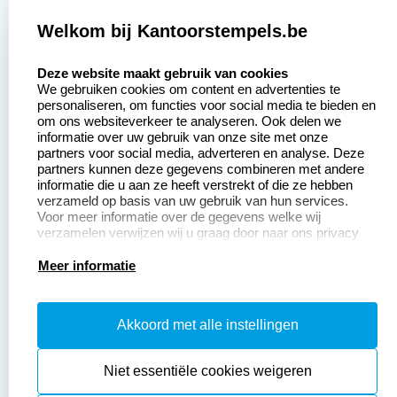
2377 beoordelingen
Welkom bij Kantoorstempels.be
Zakelijk:
Klantenservice:
select language
Deze website maakt gebruik van cookies
We gebruiken cookies om content en advertenties te
Aanvraag op maat
Contact opnemen
personaliseren, om functies voor social media te bieden en
om ons websiteverkeer te analyseren. Ook delen we
Betaling &
Veel gestelde vragen
informatie over uw gebruik van onze site met onze
Verzending
partners voor social media, adverteren en analyse. Deze
Retourneren
partners kunnen deze gegevens combineren met andere
Wederverkoper
informatie die u aan ze heeft verstrekt of die ze hebben
Herroepingsrecht
worden
verzameld op basis van uw gebruik van hun services.
Voor meer informatie over de gegevens welke wij
verzamelen verwijzen wij u graag door naar ons privacy
statement.
Productinformatie:
Meer informatie
Instructiepagina
Akkoord met alle instellingen
Aanleverspecificaties
Safety Sheets
Niet essentiële cookies weigeren