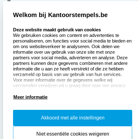
9
2377 beoordelingen
Welkom bij Kantoorstempels.be
Zakelijk:
Klantenservice:
select language
Deze website maakt gebruik van cookies
We gebruiken cookies om content en advertenties te
Aanvraag op maat
Contact opnemen
personaliseren, om functies voor social media te bieden en
om ons websiteverkeer te analyseren. Ook delen we
Betaling &
Veel gestelde vragen
informatie over uw gebruik van onze site met onze
Verzending
partners voor social media, adverteren en analyse. Deze
Retourneren
partners kunnen deze gegevens combineren met andere
Wederverkoper
informatie die u aan ze heeft verstrekt of die ze hebben
Herroepingsrecht
worden
verzameld op basis van uw gebruik van hun services.
Voor meer informatie over de gegevens welke wij
verzamelen verwijzen wij u graag door naar ons privacy
statement.
Productinformatie:
Meer informatie
Instructiepagina
Akkoord met alle instellingen
Aanleverspecificaties
Safety Sheets
Niet essentiële cookies weigeren