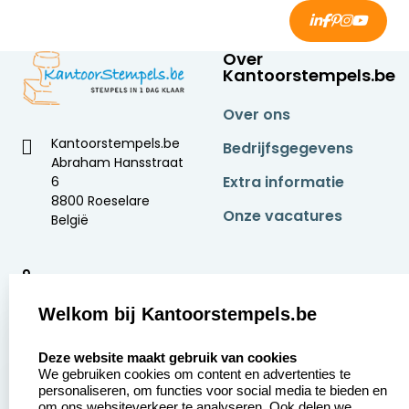
Over
Kantoorstempels.be
Over ons
Kantoorstempels.be
Bedrijfsgegevens
Abraham Hansstraat
Extra informatie
6
8800 Roeselare
Onze vacatures
België
9
2377 beoordelingen
Welkom bij Kantoorstempels.be
Zakelijk:
Klantenservice:
select language
Deze website maakt gebruik van cookies
We gebruiken cookies om content en advertenties te
Aanvraag op maat
Contact opnemen
personaliseren, om functies voor social media te bieden en
om ons websiteverkeer te analyseren. Ook delen we