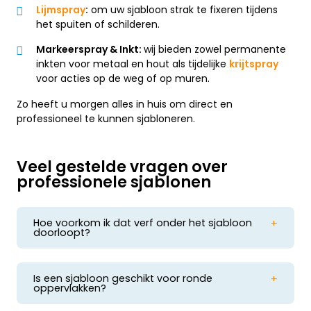
Lijmspray
:
om uw sjabloon strak te fixeren tijdens
het spuiten of schilderen.
Markeerspray & Inkt:
wij bieden zowel permanente
inkten voor metaal en hout als tijdelijke
krijtspray
voor acties op de weg of op muren.
Zo heeft u morgen alles in huis om direct en
professioneel te kunnen sjabloneren.
Veel gestelde vragen over
professionele sjablonen
Hoe voorkom ik dat verf onder het sjabloon
doorloopt?
Gebruik een 'droge' roller of kwast met minimale
verf. Voor een vlijmscherp resultaat fixeert u de
mal met onze
lijmspray
. Dit drukt de randen strak
Is een sjabloon geschikt voor ronde
tegen de ondergrond, waardoor 'bloeden' van inkt
oppervlakken?
Ja, onze Mylar mallen zijn zeer flexibel. Ze vormen
of verf wordt voorkomen.