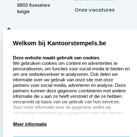
8800 Roeselare
Onze vacatures
België
9
2377 beoordelingen
Welkom bij Kantoorstempels.be
Zakelijk:
Klantenservice:
select language
Deze website maakt gebruik van cookies
We gebruiken cookies om content en advertenties te
Aanvraag op maat
Contact opnemen
personaliseren, om functies voor social media te bieden en
om ons websiteverkeer te analyseren. Ook delen we
Betaling &
Veel gestelde vragen
informatie over uw gebruik van onze site met onze
Verzending
partners voor social media, adverteren en analyse. Deze
Retourneren
partners kunnen deze gegevens combineren met andere
Wederverkoper
informatie die u aan ze heeft verstrekt of die ze hebben
Herroepingsrecht
worden
verzameld op basis van uw gebruik van hun services.
Voor meer informatie over de gegevens welke wij
verzamelen verwijzen wij u graag door naar ons privacy
statement.
Productinformatie:
Meer informatie