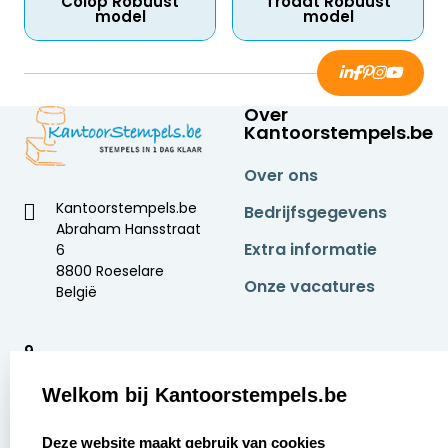
Colop Robuust
Trodat Robuust
model
model
Over
Kantoorstempels.be
Over ons
Kantoorstempels.be
Bedrijfsgegevens
Abraham Hansstraat
Extra informatie
6
8800 Roeselare
Onze vacatures
België
9
2377 beoordelingen
Welkom bij Kantoorstempels.be
Zakelijk:
Klantenservice:
select language
Deze website maakt gebruik van cookies