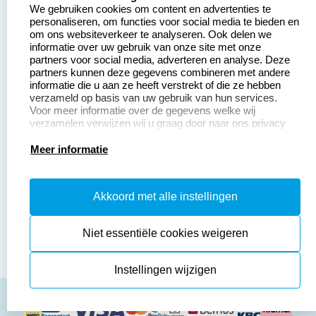
We gebruiken cookies om content en advertenties te
Aanvraag op maat
Contact opnemen
personaliseren, om functies voor social media te bieden en
om ons websiteverkeer te analyseren. Ook delen we
Betaling &
Veel gestelde vragen
informatie over uw gebruik van onze site met onze
Verzending
partners voor social media, adverteren en analyse. Deze
Retourneren
partners kunnen deze gegevens combineren met andere
Wederverkoper
informatie die u aan ze heeft verstrekt of die ze hebben
Herroepingsrecht
worden
verzameld op basis van uw gebruik van hun services.
Voor meer informatie over de gegevens welke wij
verzamelen verwijzen wij u graag door naar ons privacy
statement.
Productinformatie:
Meer informatie
Instructiepagina
Akkoord met alle instellingen
Aanleverspecificaties
Safety Sheets
Niet essentiële cookies weigeren
Sitemap
Instellingen wijzigen
algemene voorwaarden
disclaimer
privacy policy
Cookies resetten
© copyright 2026