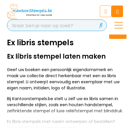
Chatbot
Chat 24/7 met onze chatbot
voor hulp
Contact
Ex libris stempels
Ex libris stempel laten maken
Geef uw boeken een persoonlijk eigendomsmerk en
maak uw collectie direct herkenbaar met een ex libris
stempel. U ontwerpt eenvoudig een exemplaar met uw
eigen naam, initialen, logo of illustratie.
Bij Kantoorstempels.be stelt u zelf uw ex libris samen in
verschillende stijlen, zoals een houten handstempel,
zelfinktende stempel of luxe reliëfstempel met blinddruk.
Ex libris stempels met naam ontwerpen of bestellen?
Start direct met uw eigen ontwerp.