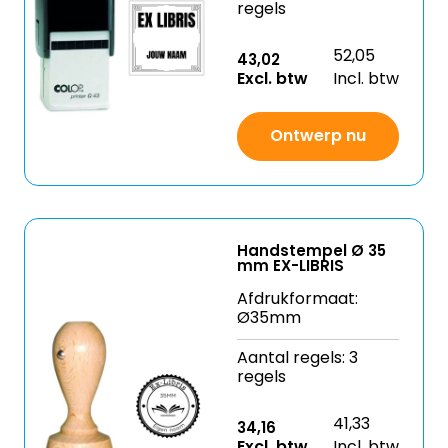
regels
52,05
43,02
Excl. btw
Incl. btw
Ontwerp nu
Handstempel Ø 35
mm EX-LIBRIS
Afdrukformaat:
Ø35mm
Aantal regels: 3
regels
41,33
34,16
Excl. btw
Incl. btw