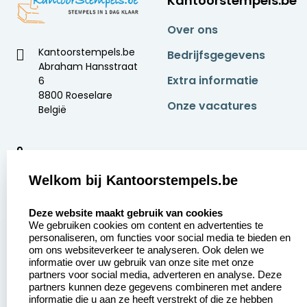
Kantoorstempels.be
Over ons
Kantoorstempels.be
Bedrijfsgegevens
Abraham Hansstraat
Extra informatie
6
8800 Roeselare
Onze vacatures
België
9
2377 beoordelingen
Welkom bij Kantoorstempels.be
Zakelijk:
Klantenservice:
select language
Deze website maakt gebruik van cookies
We gebruiken cookies om content en advertenties te
Aanvraag op maat
Contact opnemen
personaliseren, om functies voor social media te bieden en
om ons websiteverkeer te analyseren. Ook delen we
Betaling &
Veel gestelde vragen
informatie over uw gebruik van onze site met onze
Verzending
partners voor social media, adverteren en analyse. Deze
Retourneren
partners kunnen deze gegevens combineren met andere
Wederverkoper
informatie die u aan ze heeft verstrekt of die ze hebben