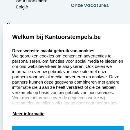
8800 Roeselare
Onze vacatures
België
9
2377 beoordelingen
Welkom bij Kantoorstempels.be
Zakelijk:
Klantenservice:
select language
Deze website maakt gebruik van cookies
We gebruiken cookies om content en advertenties te
Aanvraag op maat
Contact opnemen
personaliseren, om functies voor social media te bieden en
om ons websiteverkeer te analyseren. Ook delen we
Betaling &
Veel gestelde vragen
informatie over uw gebruik van onze site met onze
Verzending
partners voor social media, adverteren en analyse. Deze
Retourneren
partners kunnen deze gegevens combineren met andere
Wederverkoper
informatie die u aan ze heeft verstrekt of die ze hebben
Herroepingsrecht
worden
verzameld op basis van uw gebruik van hun services.
Voor meer informatie over de gegevens welke wij
verzamelen verwijzen wij u graag door naar ons privacy
statement.
Productinformatie:
Meer informatie
Instructiepagina