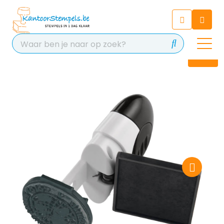
Chatbot
Chat 24/7 met onze chatbot
voor hulp
Contact