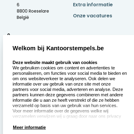
Extra informatie
6
8800 Roeselare
Onze vacatures
België
9
2377 beoordelingen
Welkom bij Kantoorstempels.be
Zakelijk:
Klantenservice:
select language
Deze website maakt gebruik van cookies
We gebruiken cookies om content en advertenties te
Aanvraag op maat
Contact opnemen
personaliseren, om functies voor social media te bieden en
om ons websiteverkeer te analyseren. Ook delen we
Betaling &
Veel gestelde vragen
informatie over uw gebruik van onze site met onze
Verzending
partners voor social media, adverteren en analyse. Deze
Retourneren
partners kunnen deze gegevens combineren met andere
Wederverkoper
informatie die u aan ze heeft verstrekt of die ze hebben
Herroepingsrecht
worden
verzameld op basis van uw gebruik van hun services.
Voor meer informatie over de gegevens welke wij
verzamelen verwijzen wij u graag door naar ons privacy
statement.
Productinformatie:
Meer informatie