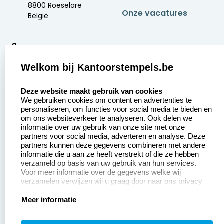
8800 Roeselare
Onze vacatures
België
9
2377 beoordelingen
Welkom bij Kantoorstempels.be
Zakelijk:
Klantenservice:
select language
Deze website maakt gebruik van cookies
We gebruiken cookies om content en advertenties te
Aanvraag op maat
Contact opnemen
personaliseren, om functies voor social media te bieden en
om ons websiteverkeer te analyseren. Ook delen we
Betaling &
Veel gestelde vragen
informatie over uw gebruik van onze site met onze
Verzending
partners voor social media, adverteren en analyse. Deze
Retourneren
partners kunnen deze gegevens combineren met andere
Wederverkoper
informatie die u aan ze heeft verstrekt of die ze hebben
Herroepingsrecht
worden
verzameld op basis van uw gebruik van hun services.
Voor meer informatie over de gegevens welke wij
verzamelen verwijzen wij u graag door naar ons privacy
statement.
Productinformatie:
Meer informatie
Instructiepagina