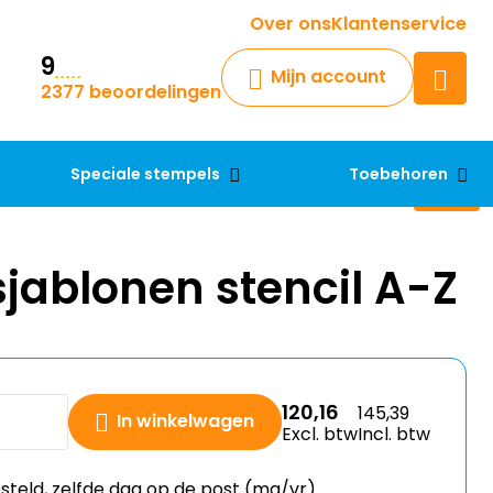
Krijg een antwoord op uw vraag
Over ons
Klantenservice
9
Chatbot
Mijn account
2377 beoordelingen
Chat 24/7 met onze chatbot
voor hulp
Contact
Speciale stempels
Toebehoren
jablonen stencil A-Z
120,16
145,39
In winkelwagen
Excl. btw
Incl. btw
esteld, zelfde dag op de post (ma/vr)