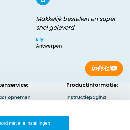
Makkelijk bestellen en super
snel geleverd
Elly
Antwerpen
tenservice:
Productinformatie:
act opnemen
Instructiepagina
gestelde vragen
Aanleverspecificaties
rneren
Safety Sheets
ord met alle instellingen
epingsrecht
Sitemap