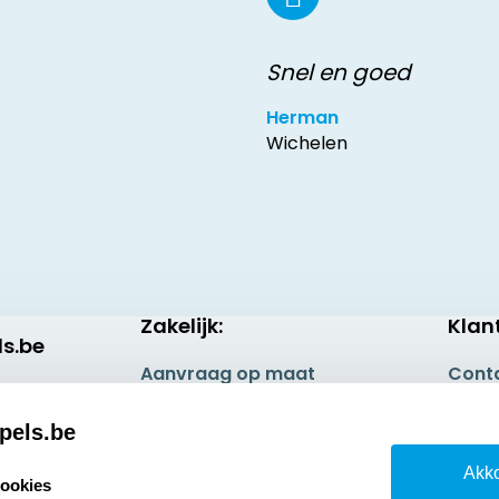
Snel en goed
Herman
Wichelen
Zakelijk:
Klan
s.be
Aanvraag op maat
Cont
Betaling & Verzending
Veel 
pels.be
Wederverkoper
Retou
Akko
worden
cookies
Herro