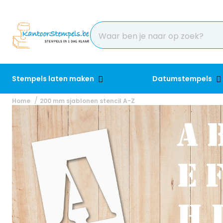
Stempels laten maken
Datumstempels
Home
200 mm sjablonen stencil A-Z