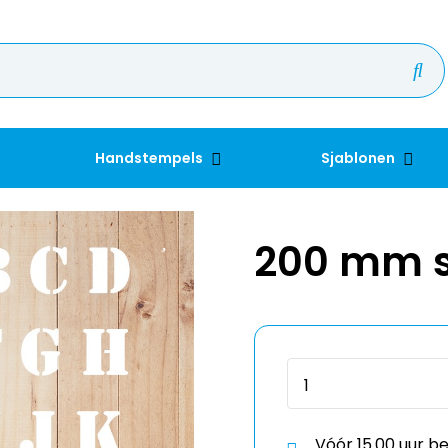
Handstempels
Sjablonen
200 mm s
Vóór 15.00 uur b