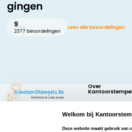
gingen
9
Lees alle beoordelingen
2377 beoordelingen
Over
Kantoorstempel
Over ons
Welkom bij Kantoorstem
Bedrijfsgegevens
Kantoorstempels.be
Abraham
select language
Extra informatie
Deze website maakt gebruik van 
Hansstraat 6