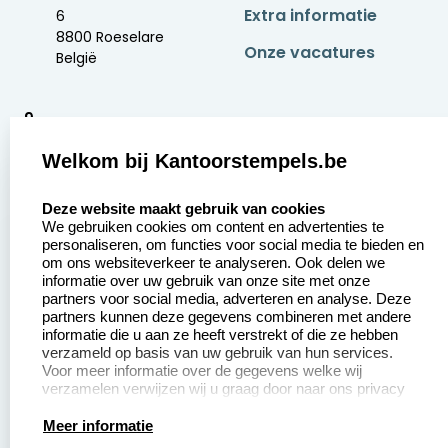
Extra informatie
6
8800 Roeselare
Onze vacatures
België
9
2377 beoordelingen
Welkom bij Kantoorstempels.be
Zakelijk:
Klantenservice:
select language
Deze website maakt gebruik van cookies
We gebruiken cookies om content en advertenties te
Aanvraag op maat
Contact opnemen
personaliseren, om functies voor social media te bieden en
om ons websiteverkeer te analyseren. Ook delen we
Betaling &
Veel gestelde vragen
informatie over uw gebruik van onze site met onze
Verzending
partners voor social media, adverteren en analyse. Deze
Retourneren
partners kunnen deze gegevens combineren met andere
Wederverkoper
informatie die u aan ze heeft verstrekt of die ze hebben
Herroepingsrecht
worden
verzameld op basis van uw gebruik van hun services.
Voor meer informatie over de gegevens welke wij
verzamelen verwijzen wij u graag door naar ons privacy
statement.
Productinformatie:
Meer informatie