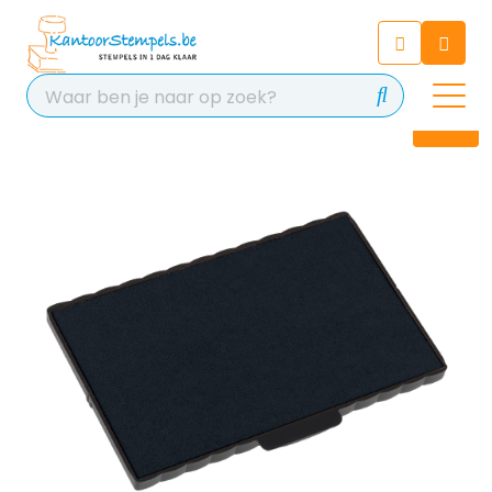
Chatbot
Chat 24/7 met onze chatbot
voor hulp
Contact