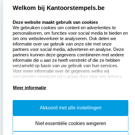
2377 beoordelingen
Welkom bij Kantoorstempels.be
Zakelijk:
Klantenservice:
select language
Deze website maakt gebruik van cookies
We gebruiken cookies om content en advertenties te
Aanvraag op maat
Contact opnemen
personaliseren, om functies voor social media te bieden en
om ons websiteverkeer te analyseren. Ook delen we
Betaling &
Veel gestelde vragen
informatie over uw gebruik van onze site met onze
Verzending
partners voor social media, adverteren en analyse. Deze
Retourneren
partners kunnen deze gegevens combineren met andere
Wederverkoper
informatie die u aan ze heeft verstrekt of die ze hebben
Herroepingsrecht
worden
verzameld op basis van uw gebruik van hun services.
Voor meer informatie over de gegevens welke wij
verzamelen verwijzen wij u graag door naar ons privacy
statement.
Productinformatie:
Meer informatie
Instructiepagina
Akkoord met alle instellingen
Aanleverspecificaties
Safety Sheets
Niet essentiële cookies weigeren
Sitemap