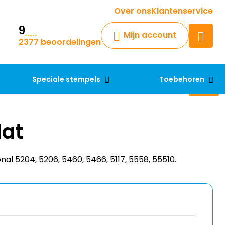
Krijg een antwoord op uw vraag
Over ons
Klantenservice
9
Chatbot
Mijn account
2377 beoordelingen
Chat 24/7 met onze chatbot
voor hulp
Contact
Speciale stempels
Toebehoren
dat
nal 5204, 5206, 5460, 5466, 5117, 5558, 55510.