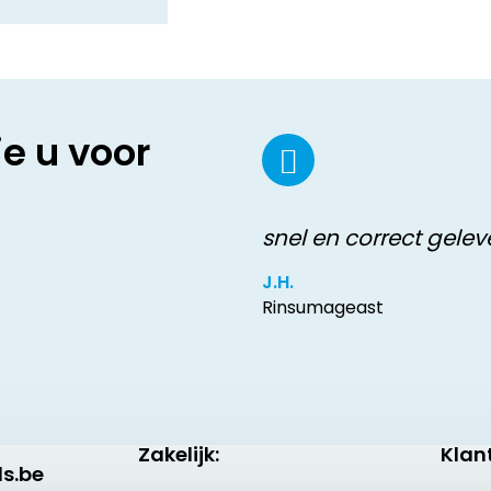
ie u voor
snel en correct gelev
J.H.
Rinsumageast
Zakelijk:
Klan
s.be