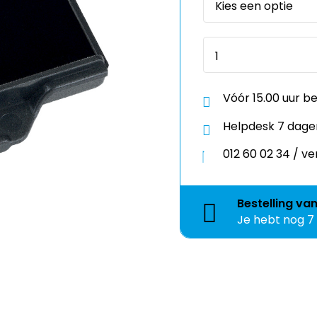
Vóór 15.00 uur b
Helpdesk 7 dage
012 60 02 34 / 
Bestelling
va
Je hebt nog
7