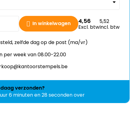
4,56
5,52
In winkelwagen
Excl. btw
Incl. btw
esteld, zelfde dag op de post (ma/vr)
n per week van 08.00-22.00
verkoop@kantoorstempels.be
ndaag
verzonden?
 uur 6 minuten en 27 seconden over