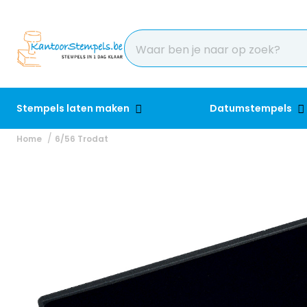
Stempels laten maken
Datumstempels
Home
6/56 Trodat