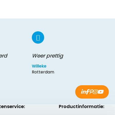
erd
Weer prettig
Willeke
Rotterdam
tenservice:
Productinformatie: