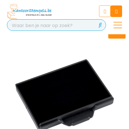
Chatbot
Chat 24/7 met onze chatbot
voor hulp
Contact