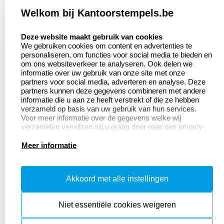
2377 beoordelingen
Welkom bij Kantoorstempels.be
Zakelijk:
Klantenservice:
select language
Deze website maakt gebruik van cookies
We gebruiken cookies om content en advertenties te
Aanvraag op maat
Contact opnemen
personaliseren, om functies voor social media te bieden en
om ons websiteverkeer te analyseren. Ook delen we
Betaling &
Veel gestelde vragen
informatie over uw gebruik van onze site met onze
Verzending
partners voor social media, adverteren en analyse. Deze
Retourneren
partners kunnen deze gegevens combineren met andere
Wederverkoper
informatie die u aan ze heeft verstrekt of die ze hebben
Herroepingsrecht
worden
verzameld op basis van uw gebruik van hun services.
Voor meer informatie over de gegevens welke wij
verzamelen verwijzen wij u graag door naar ons privacy
statement.
Productinformatie:
Meer informatie
Instructiepagina
Akkoord met alle instellingen
Aanleverspecificaties
Safety Sheets
Niet essentiële cookies weigeren
Sitemap