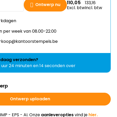
110,05
133,16
Ontwerp nu
Excl. btw
Incl. btw
erkdagen
n per week van 08.00-22.00
verkoop@kantoorstempels.be
ndaag
verzonden?
0 uur 24 minuten en 14 seconden over
werp
Ontwerp uploaden
BMP - EPS - AI. Onze
aanleveropties
vind je
hier.