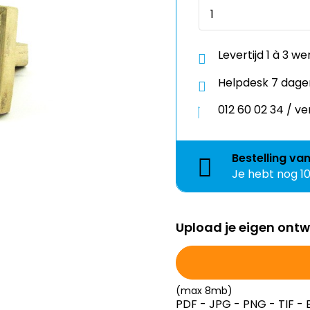
Levertijd 1 à 3 w
Helpdesk 7 dage
012 60 02 34 / 
Bestelling
va
Je hebt nog
1
Upload je eigen ont
(max 8mb)
PDF - JPG - PNG - TIF - 