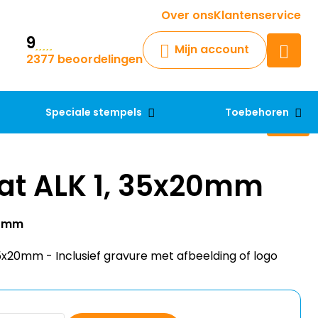
Krijg een antwoord op uw vraag
Over ons
Klantenservice
9
Chatbot
Mijn account
2377 beoordelingen
Chat 24/7 met onze chatbot
voor hulp
Contact
Speciale stempels
Toebehoren
at ALK 1, 35x20mm
0 mm
5x20mm - Inclusief gravure met afbeelding of logo