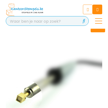
Chatbot
Chat 24/7 met onze chatbot
voor hulp
Contact