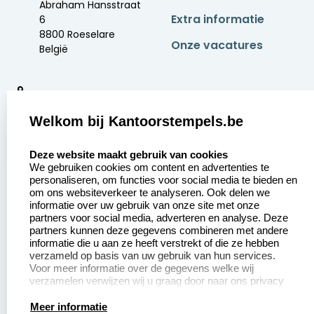
Abraham Hansstraat
Extra informatie
6
8800 Roeselare
Onze vacatures
België
9
2377 beoordelingen
Welkom bij Kantoorstempels.be
Zakelijk:
Klantenservice:
select language
Deze website maakt gebruik van cookies
We gebruiken cookies om content en advertenties te
Aanvraag op maat
Contact opnemen
personaliseren, om functies voor social media te bieden en
om ons websiteverkeer te analyseren. Ook delen we
Betaling &
Veel gestelde vragen
informatie over uw gebruik van onze site met onze
Verzending
partners voor social media, adverteren en analyse. Deze
Retourneren
partners kunnen deze gegevens combineren met andere
Wederverkoper
informatie die u aan ze heeft verstrekt of die ze hebben
Herroepingsrecht
worden
verzameld op basis van uw gebruik van hun services.
Voor meer informatie over de gegevens welke wij
verzamelen verwijzen wij u graag door naar ons privacy
statement.
Productinformatie:
Meer informatie