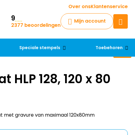
Krijg een antwoord op uw vraag
Over ons
Klantenservice
9
Chatbot
Mijn account
2377 beoordelingen
Chat 24/7 met onze chatbot
voor hulp
Contact
Speciale stempels
Toebehoren
t HLP 128, 120 x 80
at met gravure van maximaal 120x80mm