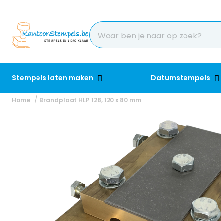
Stempels laten maken
Datumstempels
Home
Brandplaat HLP 128, 120 x 80 mm