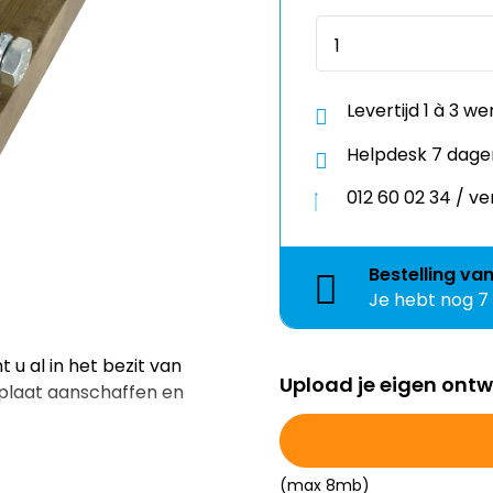
Levertijd 1 à 3 w
Helpdesk 7 dage
012 60 02 34 / 
Bestelling
va
Je hebt nog
7
u al in het bezit van
Upload je eigen ont
plaat aanschaffen en
(max 8mb)