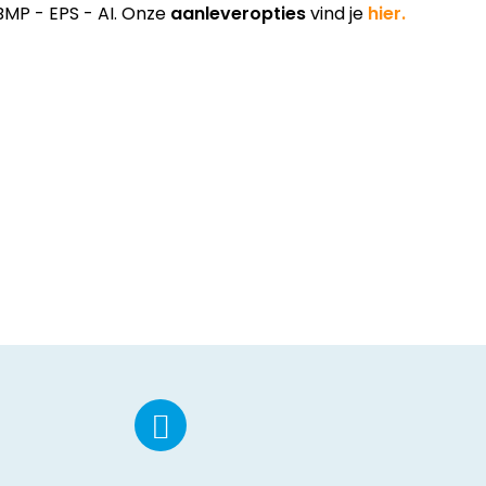
BMP - EPS - AI. Onze
aanleveropties
vind je
hier.