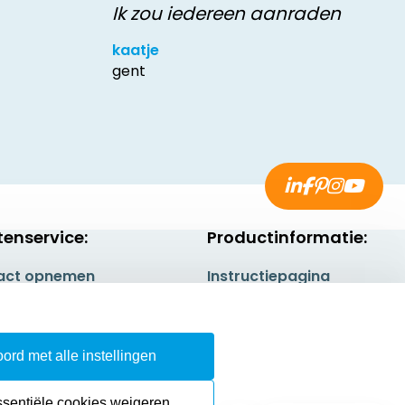
Ik zou iedereen aanraden
kaatje
gent
tenservice:
Productinformatie:
act opnemen
Instructiepagina
gestelde vragen
Aanleverspecificaties
rneren
Safety Sheets
ord met alle instellingen
epingsrecht
Sitemap
ssentiële cookies weigeren