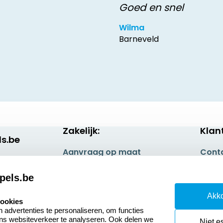
Goed en snel
Wilma
Barneveld
Zakelijk:
Klan
s.be
Aanvraag op maat
Cont
Betaling & Verzending
Veel 
pels.be
Wederverkoper
Retou
Akko
worden
cookies
Herro
advertenties te personaliseren, om functies
ons websiteverkeer te analyseren. Ook delen we
Niet e