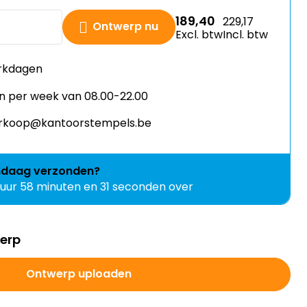
189,40
229,17
Ontwerp nu
Excl. btw
Incl. btw
erkdagen
n per week van 08.00-22.00
verkoop@kantoorstempels.be
ndaag
verzonden?
 uur 58 minuten en 30 seconden over
werp
Ontwerp uploaden