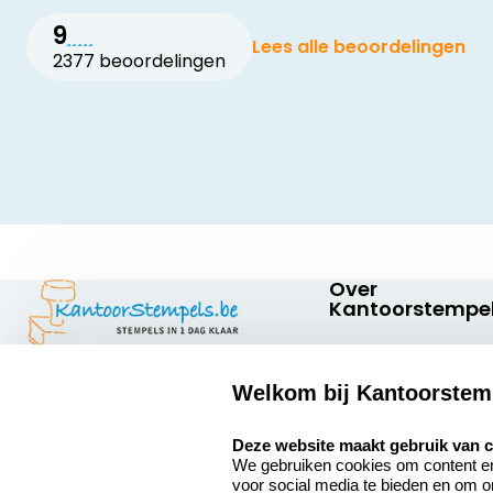
9
Lees alle beoordelingen
2377 beoordelingen
Over
Kantoorstempel
Over ons
Welkom bij Kantoorstem
Bedrijfsgegevens
Kantoorstempels.be
Abraham
select language
Extra informatie
Deze website maakt gebruik van 
Hansstraat 6
We gebruiken cookies om content en 
8800 Roeselare
Onze vacatures
voor social media te bieden en om 