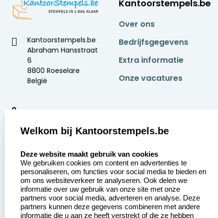
Kantoorstempels.be
Over ons
Kantoorstempels.be
Bedrijfsgegevens
Abraham Hansstraat
Extra informatie
6
8800 Roeselare
Onze vacatures
België
9
2377 beoordelingen
Welkom bij Kantoorstempels.be
Zakelijk:
Klantenservice:
select language
Deze website maakt gebruik van cookies
We gebruiken cookies om content en advertenties te
Aanvraag op maat
Contact opnemen
personaliseren, om functies voor social media te bieden en
om ons websiteverkeer te analyseren. Ook delen we
Betaling &
Veel gestelde vragen
informatie over uw gebruik van onze site met onze
Verzending
partners voor social media, adverteren en analyse. Deze
Retourneren
partners kunnen deze gegevens combineren met andere
Wederverkoper
informatie die u aan ze heeft verstrekt of die ze hebben