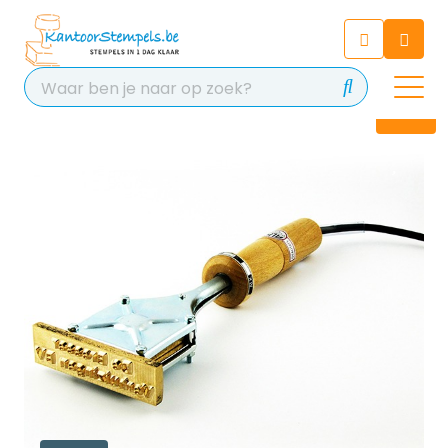
Chatbot
Chat 24/7 met onze chatbot
voor hulp
Contact