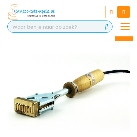
Chatbot
Chat 24/7 met onze chatbot
voor hulp
Contact