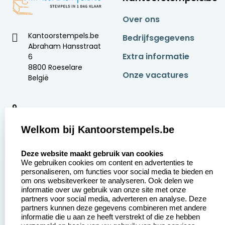
Over ons
Kantoorstempels.be
Bedrijfsgegevens
Abraham Hansstraat
Extra informatie
6
8800 Roeselare
Onze vacatures
België
9
2377 beoordelingen
Welkom bij Kantoorstempels.be
Zakelijk:
Klantenservice:
select language
Deze website maakt gebruik van cookies
We gebruiken cookies om content en advertenties te
Aanvraag op maat
Contact opnemen
personaliseren, om functies voor social media te bieden en
om ons websiteverkeer te analyseren. Ook delen we
Betaling &
Veel gestelde vragen
informatie over uw gebruik van onze site met onze
Verzending
partners voor social media, adverteren en analyse. Deze
Retourneren
partners kunnen deze gegevens combineren met andere
Wederverkoper
informatie die u aan ze heeft verstrekt of die ze hebben
Herroepingsrecht
worden