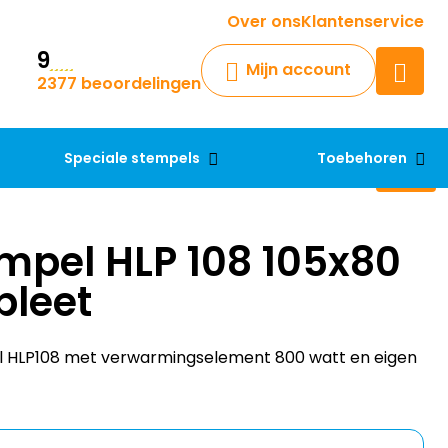
Krijg een antwoord op uw vraag
Over ons
Klantenservice
9
Chatbot
Mijn account
2377 beoordelingen
Chat 24/7 met onze chatbot
voor hulp
Contact
Speciale stempels
Toebehoren
mpel HLP 108 105x80
leet
 HLP108 met verwarmingselement 800 watt en eigen