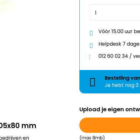
Vóór 15.00 uur b
Helpdesk 7 dage
012 60 02 34 / 
Bestelling
va
Je hebt nog
3
Upload je eigen ont
 105x80 mm
bedrijven en
(max 8mb)