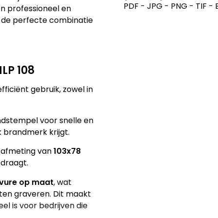
PDF - JPG - PNG - TIF - 
en professioneel en
 de perfecte combinatie
LP 108
iciënt gebruik, zowel in
dstempel voor snelle en
k brandmerk krijgt.
 afmeting van
103x78
draagt.
vure op maat
, wat
aten graveren. Dit maakt
el is voor bedrijven die