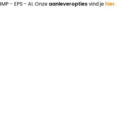
BMP - EPS - AI. Onze
aanleveropties
vind je
hier.