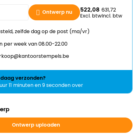
522,08
631,72
Ontwerp nu
Excl. btw
Incl. btw
esteld, zelfde dag op de post (ma/vr)
n per week van 08.00-22.00
verkoop@kantoorstempels.be
ndaag
verzonden?
 uur 11 minuten en 8 seconden over
werp
Ontwerp uploaden