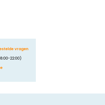
estelde vragen
8:00-22:00)
be