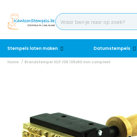
Stempels laten maken
Datumstempels
Home
Brandstempel HLP 108 105x80 mm compleet