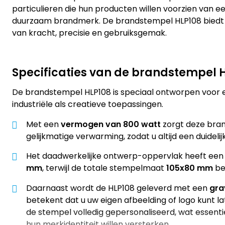
particulieren die hun producten willen voorzien van e
duurzaam brandmerk. De brandstempel HLP108 biedt
van kracht, precisie en gebruiksgemak.
Specificaties van de brandstempel H
De brandstempel HLP108 is speciaal ontworpen voor eff
industriële als creatieve toepassingen.
Met een
vermogen van 800 watt
zorgt deze bran
gelijkmatige verwarming, zodat u altijd een duidelij
Het daadwerkelijke ontwerp-oppervlak heeft een
mm
, terwijl de totale stempelmaat
105x80 mm
be
Daarnaast wordt de HLP108 geleverd met een
gra
betekent dat u uw eigen afbeelding of logo kunt l
de stempel volledig gepersonaliseerd, wat essentie
hun merkidentiteit willen versterken.