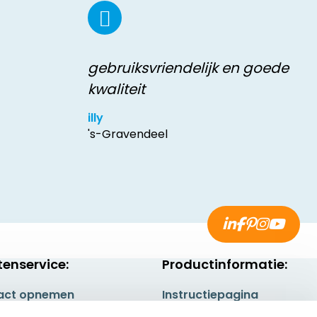
gebruiksvriendelijk en goede
kwaliteit
illy
's-Gravendeel
tenservice:
Productinformatie:
act opnemen
Instructiepagina