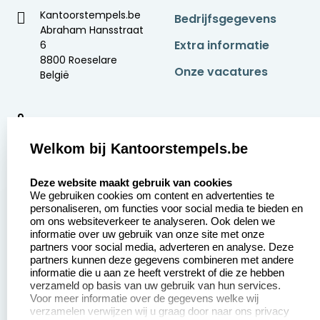
Kantoorstempels.be
Bedrijfsgegevens
Abraham Hansstraat
Extra informatie
6
8800 Roeselare
Onze vacatures
België
9
2377 beoordelingen
Welkom bij Kantoorstempels.be
Zakelijk:
Klantenservice:
select language
Deze website maakt gebruik van cookies
We gebruiken cookies om content en advertenties te
Aanvraag op maat
Contact opnemen
personaliseren, om functies voor social media te bieden en
om ons websiteverkeer te analyseren. Ook delen we
Betaling &
Veel gestelde vragen
informatie over uw gebruik van onze site met onze
Verzending
partners voor social media, adverteren en analyse. Deze
Retourneren
partners kunnen deze gegevens combineren met andere
Wederverkoper
informatie die u aan ze heeft verstrekt of die ze hebben
Herroepingsrecht
worden
verzameld op basis van uw gebruik van hun services.
Voor meer informatie over de gegevens welke wij
verzamelen verwijzen wij u graag door naar ons privacy