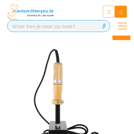
Chatbot
Chat 24/7 met onze chatbot
voor hulp
Contact