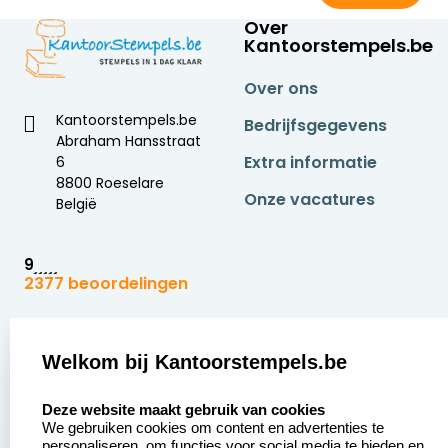
Over
Kantoorstempels.be
Over ons
Kantoorstempels.be
Bedrijfsgegevens
Abraham Hansstraat
Extra informatie
6
8800 Roeselare
Onze vacatures
België
9
2377 beoordelingen
Zakelijk:
Klantenservice:
Welkom bij Kantoorstempels.be
Aanvraag op maat
Contact opnemen
select language
Deze website maakt gebruik van cookies
Betaling &
Veel gestelde vragen
We gebruiken cookies om content en advertenties te
Verzending
personaliseren, om functies voor social media te bieden en