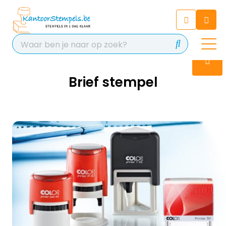
Chatbot
Chat 24/7 met onze chatbot
voor hulp
Contact
Brief stempel