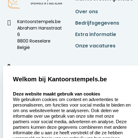
Over ons
Kantoorstempels.be
Bedrijfsgegevens
Abraham Hansstraat
Extra informatie
6
8800 Roeselare
Onze vacatures
België
9
2377 beoordelingen
Welkom bij Kantoorstempels.be
Zakelijk:
Klantenservice:
select language
Deze website maakt gebruik van cookies
We gebruiken cookies om content en advertenties te
Aanvraag op maat
Contact opnemen
personaliseren, om functies voor social media te bieden en
om ons websiteverkeer te analyseren. Ook delen we
Betaling &
Veel gestelde vragen
informatie over uw gebruik van onze site met onze
Verzending
partners voor social media, adverteren en analyse. Deze
Retourneren
partners kunnen deze gegevens combineren met andere
Wederverkoper
informatie die u aan ze heeft verstrekt of die ze hebben
Herroepingsrecht
worden