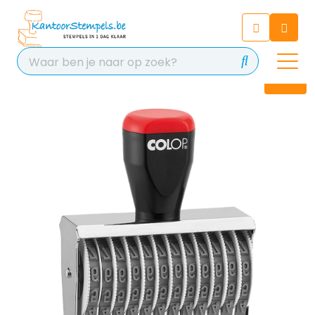
Chatbot
Chat 24/7 met onze chatbot
voor hulp
Contact