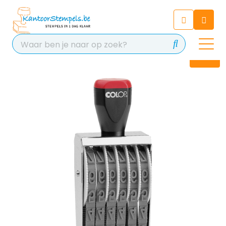
Chatbot
Chat 24/7 met onze chatbot
voor hulp
Contact