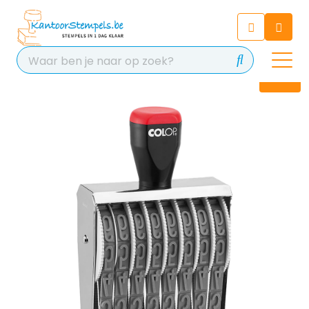
Chatbot
Chat 24/7 met onze chatbot
voor hulp
Contact