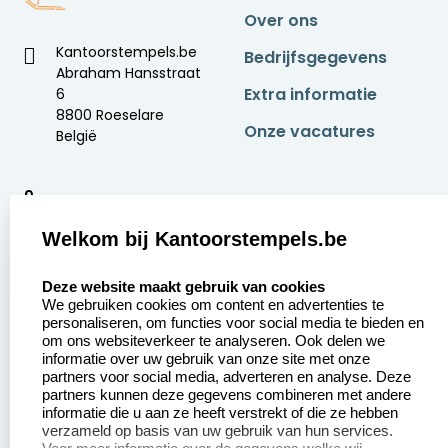
Over ons
Kantoorstempels.be
Bedrijfsgegevens
Abraham Hansstraat
Extra informatie
6
8800 Roeselare
Onze vacatures
België
9
2377 beoordelingen
Welkom bij Kantoorstempels.be
Zakelijk:
Klantenservice:
select language
Deze website maakt gebruik van cookies
We gebruiken cookies om content en advertenties te
Aanvraag op maat
Contact opnemen
personaliseren, om functies voor social media te bieden en
om ons websiteverkeer te analyseren. Ook delen we
Betaling &
Veel gestelde vragen
informatie over uw gebruik van onze site met onze
Verzending
partners voor social media, adverteren en analyse. Deze
Retourneren
partners kunnen deze gegevens combineren met andere
Wederverkoper
informatie die u aan ze heeft verstrekt of die ze hebben
Herroepingsrecht
worden
verzameld op basis van uw gebruik van hun services.