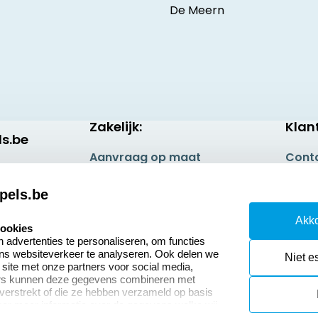
De Meern
Zakelijk:
Klan
s.be
Aanvraag op maat
Cont
Betaling & Verzending
Veel 
pels.be
Wederverkoper
Retou
Akko
worden
cookies
Herro
advertenties te personaliseren, om functies
ons websiteverkeer te analyseren. Ook delen we
Niet e
 site met onze partners voor social media,
ers kunnen deze gegevens combineren met
 verstrekt of die ze hebben verzameld op basis
oor meer informatie over de gegevens welke wij
or naar ons privacy statement.