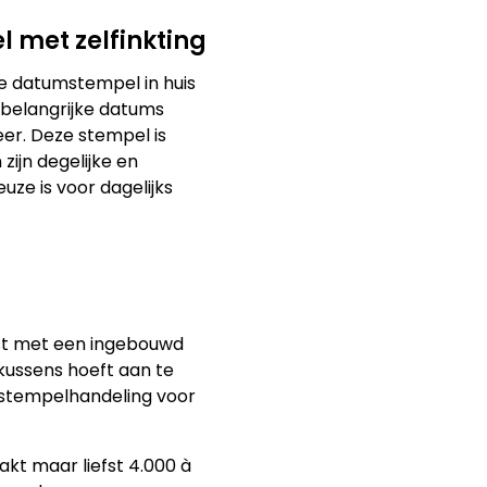
 met zelfinkting
e datumstempel in huis
u belangrijke datums
er. Deze stempel is
ijn degelijke en
ze is voor dagelijks
ust met een ingebouwd
kussens hoeft aan te
e stempelhandeling voor
kt maar liefst 4.000 à