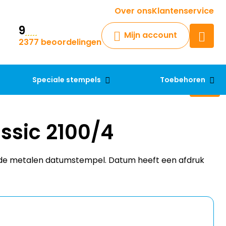
Krijg een antwoord op uw vraag
Over ons
Klantenservice
9
Chatbot
Mijn account
2377 beoordelingen
Chat 24/7 met onze chatbot
voor hulp
Contact
Speciale stempels
Toebehoren
ssic 2100/4
ende metalen datumstempel. Datum heeft een afdruk