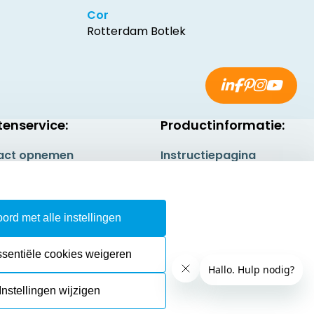
Cor
Rotterdam Botlek
tenservice:
Productinformatie:
act opnemen
Instructiepagina
gestelde vragen
Aanleverspecificaties
rneren
Safety Sheets
ord met alle instellingen
epingsrecht
Sitemap
ssentiële cookies weigeren
Instellingen wijzigen