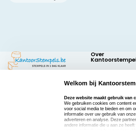
Over
Kantoorstempel
Over ons
Welkom bij Kantoorstem
Bedrijfsgegevens
Kantoorstempels.be
Abraham
select language
Extra informatie
Deze website maakt gebruik van 
Hansstraat 6
We gebruiken cookies om content en 
8800 Roeselare
Onze vacatures
voor social media te bieden en om 
België
informatie over uw gebruik van onze
adverteren en analyse. Deze partn
andere informatie die u aan ze heeft
van uw gebruik van hun services. V
9
verzamelen verwijzen wij u graag do