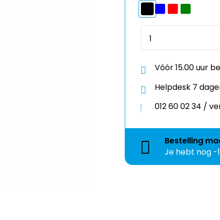
Vóór 15.00 uur b
Helpdesk 7 dage
012 60 02 34 / 
Bestelling
ma
Je hebt nog
-