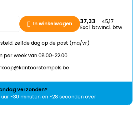
37,33
45,17
In winkelwagen
Excl. btw
Incl. btw
esteld, zelfde dag op de post (ma/vr)
n per week van 08.00-22.00
verkoop@kantoorstempels.be
andag
verzonden?
1 uur -30 minuten en -28 seconden over