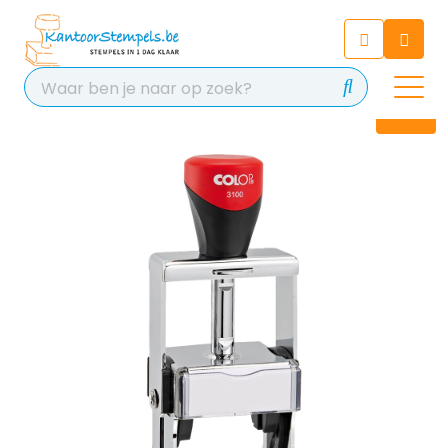
Chatbot
Chat 24/7 met onze chatbot
voor hulp
Contact