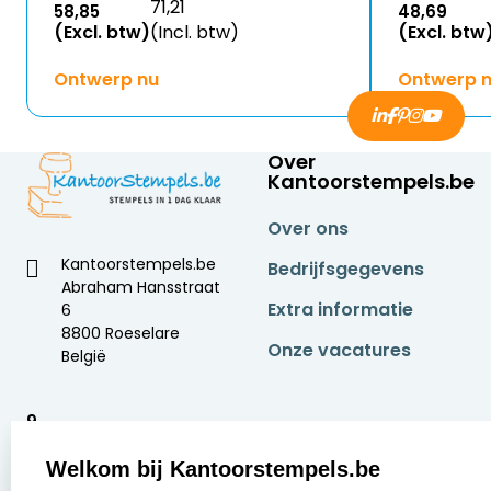
71,21
58,85
48,69
(Excl. btw)
(Incl. btw)
(Excl. btw
Ontwerp nu
Ontwerp 
Over
Kantoorstempels.be
Over ons
Kantoorstempels.be
Bedrijfsgegevens
Abraham Hansstraat
Extra informatie
6
8800 Roeselare
Onze vacatures
België
9
2377 beoordelingen
Welkom bij Kantoorstempels.be