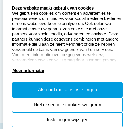
Zakelijk:
Klantenservice:
select language
Deze website maakt gebruik van cookies
We gebruiken cookies om content en advertenties te
Aanvraag op maat
Contact opnemen
personaliseren, om functies voor social media te bieden en
om ons websiteverkeer te analyseren. Ook delen we
Betaling &
Veel gestelde vragen
informatie over uw gebruik van onze site met onze
Verzending
partners voor social media, adverteren en analyse. Deze
Retourneren
partners kunnen deze gegevens combineren met andere
Wederverkoper
informatie die u aan ze heeft verstrekt of die ze hebben
Herroepingsrecht
worden
verzameld op basis van uw gebruik van hun services.
Voor meer informatie over de gegevens welke wij
verzamelen verwijzen wij u graag door naar ons privacy
statement.
Productinformatie:
Meer informatie
Instructiepagina
Akkoord met alle instellingen
Aanleverspecificaties
Safety Sheets
Niet essentiële cookies weigeren
Sitemap
Instellingen wijzigen
algemene voorwaarden
disclaimer