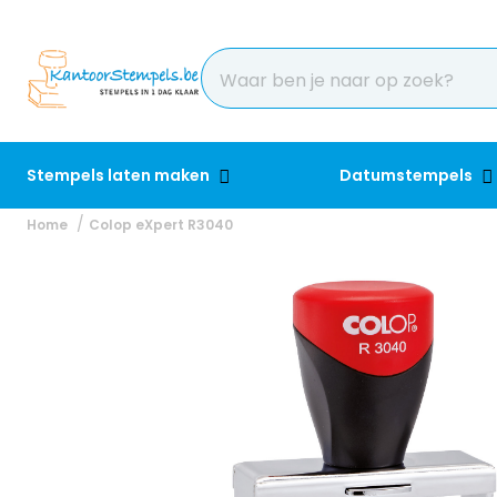
Stempels laten maken
Datumstempels
Home
Colop eXpert R3040