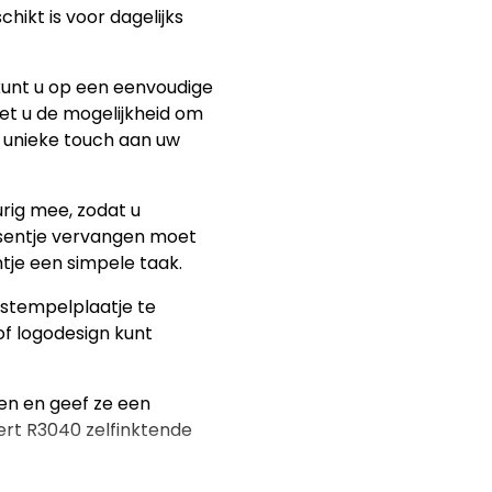
hikt is voor dagelijks
unt u op een eenvoudige
et u de mogelijkheid om
 unieke touch aan uw
rig mee, zodat u
ssentje vervangen moet
ntje een simpele taak.
 stempelplaatje te
of logodesign kunt
en en geef ze een
pert R3040 zelfinktende