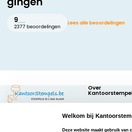
gingen
9
Lees alle beoordelingen
2377 beoordelingen
Over
Kantoorstempel
Over ons
Welkom bij Kantoorstem
Bedrijfsgegevens
Kantoorstempels.be
Abraham
Extra informatie
select language
Deze website maakt gebruik van 
Hansstraat 6