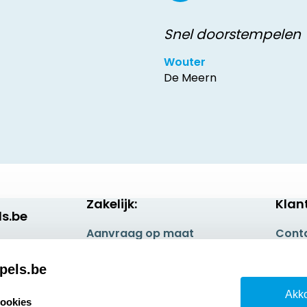
Snel doorstempelen
Wouter
De Meern
Zakelijk:
Klan
s.be
Aanvraag op maat
Cont
Betaling & Verzending
Veel 
pels.be
Wederverkoper
Retou
Akko
worden
cookies