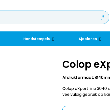
Handstempels
Sjablonen
Colop eX
Afdrukformaat: Ø40m
Colop eXpert line 3040
veelvuldig gebruik op ka