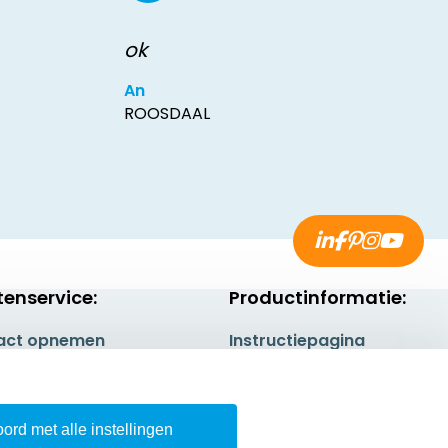
ok
An
ROOSDAAL
tenservice:
Productinformatie:
act opnemen
Instructiepagina
gestelde vragen
Aanleverspecificaties
rneren
Safety Sheets
ord met alle instellingen