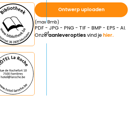
Ontwerp uploaden
(max 8mb)
PDF - JPG - PNG - TIF - BMP - EPS - AI.
Onze
aanleveropties
vind je
hier.