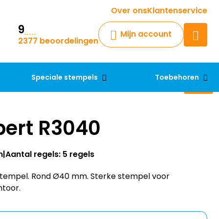
Krijg een antwoord op uw vraag
Over ons
Klantenservice
9
Chatbot
Mijn account
2377 beoordelingen
Chat 24/7 met onze chatbot
voor hulp
Contact
Speciale stempels
Toebehoren
pert R3040
m
Aantal regels: 5 regels
 stempel. Rond Ø40 mm. Sterke stempel voor
ntoor.