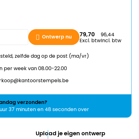
79,70
96,44
Ontwerp nu
Excl. btw
Incl. btw
esteld, zelfde dag op de post (ma/vr)
n per week van 08.00-22.00
verkoop@kantoorstempels.be
andag
verzonden?
 uur 37 minuten en 48 seconden over
Upload je eigen ontwerp