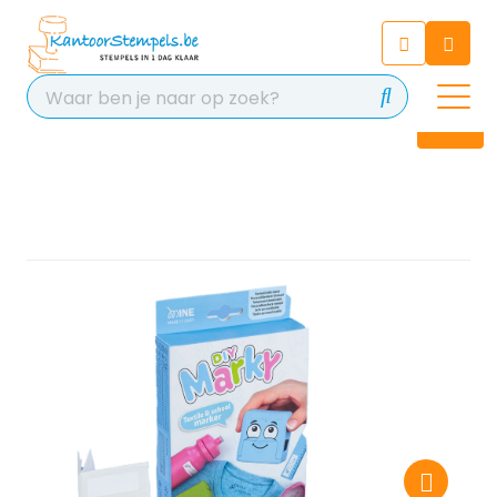
Chatbot
Chat 24/7 met onze chatbot
voor hulp
Contact