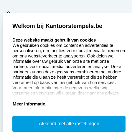
9
2377 beoordelingen
Welkom bij Kantoorstempels.be
Zakelijk:
Klantenservice:
select language
Deze website maakt gebruik van cookies
We gebruiken cookies om content en advertenties te
Aanvraag op maat
Contact opnemen
personaliseren, om functies voor social media te bieden en
om ons websiteverkeer te analyseren. Ook delen we
Betaling &
Veel gestelde vragen
informatie over uw gebruik van onze site met onze
Verzending
partners voor social media, adverteren en analyse. Deze
Retourneren
partners kunnen deze gegevens combineren met andere
Wederverkoper
informatie die u aan ze heeft verstrekt of die ze hebben
Herroepingsrecht
worden
verzameld op basis van uw gebruik van hun services.
Voor meer informatie over de gegevens welke wij
verzamelen verwijzen wij u graag door naar ons privacy
statement.
Productinformatie:
Meer informatie
Instructiepagina
Akkoord met alle instellingen
Aanleverspecificaties