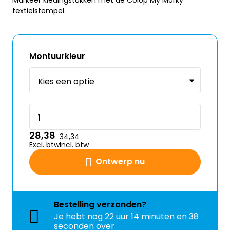
Markeer kledingstukken met de Colop My Marky
textielstempel.
Montuurkleur
28,38
34,34
Excl. btw
Incl. btw
Ontwerp nu
Bestelling
verzonden?
Je hebt nog
22 uur 14 minuten en 38
seconden over