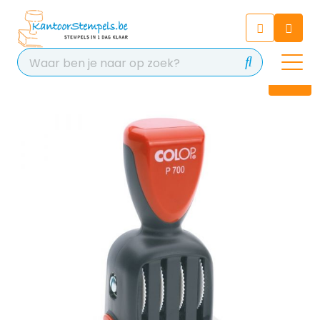
Chatbot
Chat 24/7 met onze chatbot
voor hulp
Contact