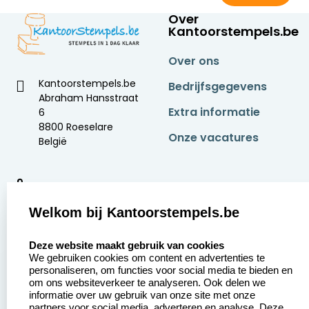
Over
Kantoorstempels.be
Over ons
Kantoorstempels.be
Bedrijfsgegevens
Abraham Hansstraat
Extra informatie
6
8800 Roeselare
Onze vacatures
België
9
2377 beoordelingen
Welkom bij Kantoorstempels.be
Zakelijk:
Klantenservice:
select language
Deze website maakt gebruik van cookies
We gebruiken cookies om content en advertenties te
Aanvraag op maat
Contact opnemen
personaliseren, om functies voor social media te bieden en
om ons websiteverkeer te analyseren. Ook delen we
Betaling &
Veel gestelde vragen
informatie over uw gebruik van onze site met onze
Verzending
partners voor social media, adverteren en analyse. Deze