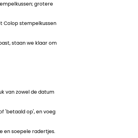
tempelkussen; grotere
et Colop stempelkussen
 past, staan we klaar om
ruk van zowel de datum
 of 'betaald op', en voeg
e en soepele radertjes.