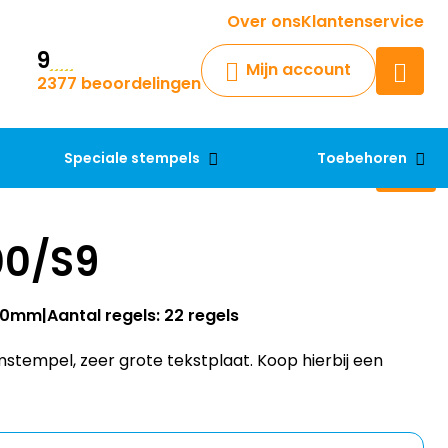
Krijg een antwoord op uw vraag
Over ons
Klantenservice
9
Chatbot
Mijn account
2377 beoordelingen
Chat 24/7 met onze chatbot
voor hulp
Contact
Speciale stempels
Toebehoren
00/S9
120mm
Aantal regels: 22 regels
stempel, zeer grote tekstplaat. Koop hierbij een