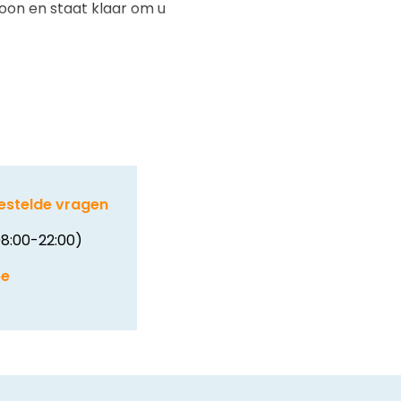
foon en staat klaar om u
estelde vragen
8:00-22:00)
be