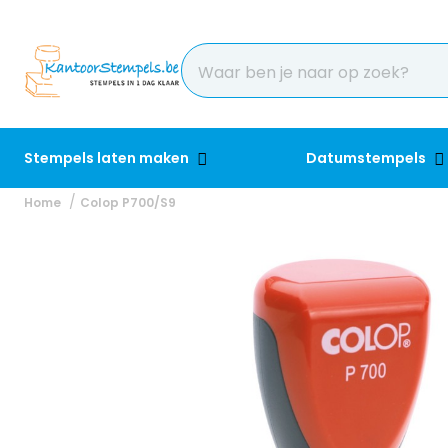
Stempels laten maken
Datumstempels
Home
Colop P700/S9