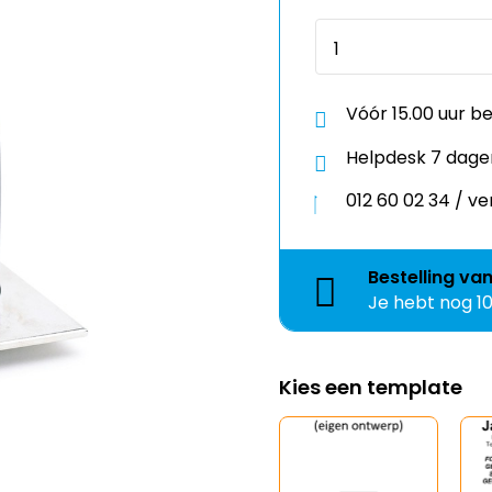
Vóór 15.00 uur b
Helpdesk 7 dage
012 60 02 34 / 
Bestelling
va
Je hebt nog
1
Kies een template