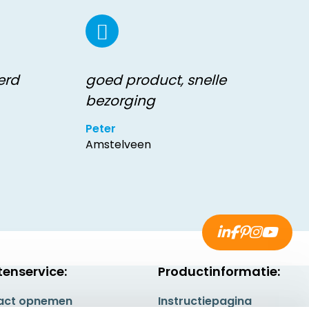
erd
goed product, snelle
bezorging
Peter
Amstelveen
tenservice:
Productinformatie:
act opnemen
Instructiepagina