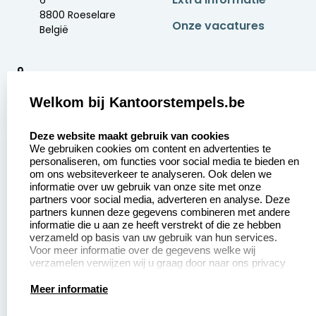
8800 Roeselare
Onze vacatures
België
9
2377 beoordelingen
Welkom bij Kantoorstempels.be
Zakelijk:
Klantenservice:
select language
Deze website maakt gebruik van cookies
We gebruiken cookies om content en advertenties te
Aanvraag op maat
Contact opnemen
personaliseren, om functies voor social media te bieden en
om ons websiteverkeer te analyseren. Ook delen we
Betaling &
Veel gestelde vragen
informatie over uw gebruik van onze site met onze
Verzending
partners voor social media, adverteren en analyse. Deze
Retourneren
partners kunnen deze gegevens combineren met andere
Wederverkoper
informatie die u aan ze heeft verstrekt of die ze hebben
Herroepingsrecht
worden
verzameld op basis van uw gebruik van hun services.
Voor meer informatie over de gegevens welke wij
verzamelen verwijzen wij u graag door naar ons privacy
statement.
Productinformatie:
Meer informatie