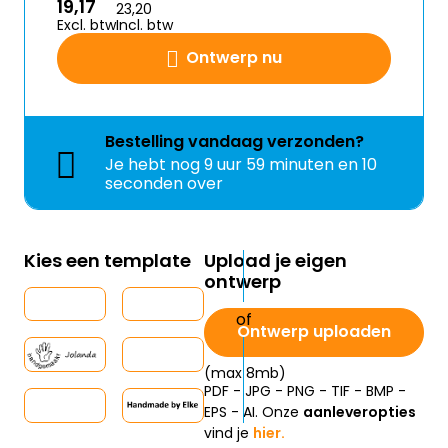
19,17
23,20
Excl. btw
Incl. btw
Ontwerp nu
Bestelling
vandaag
verzonden?
Je hebt nog
9 uur 59 minuten en 9
seconden over
Kies een template
Upload je eigen
ontwerp
Ontwerp uploaden
(max 8mb)
PDF - JPG - PNG - TIF - BMP -
EPS - AI. Onze
aanleveropties
vind je
hier.