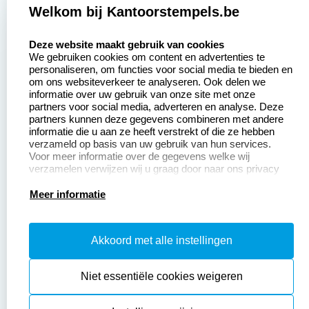
Welkom bij Kantoorstempels.be
Zakelijk:
Klantenservice:
select language
Deze website maakt gebruik van cookies
We gebruiken cookies om content en advertenties te
Aanvraag op maat
Contact opnemen
personaliseren, om functies voor social media te bieden en
om ons websiteverkeer te analyseren. Ook delen we
Betaling &
Veel gestelde vragen
informatie over uw gebruik van onze site met onze
Verzending
partners voor social media, adverteren en analyse. Deze
Retourneren
partners kunnen deze gegevens combineren met andere
Wederverkoper
informatie die u aan ze heeft verstrekt of die ze hebben
Herroepingsrecht
worden
verzameld op basis van uw gebruik van hun services.
Voor meer informatie over de gegevens welke wij
verzamelen verwijzen wij u graag door naar ons privacy
statement.
Productinformatie:
Meer informatie
Instructiepagina
Akkoord met alle instellingen
Aanleverspecificaties
Safety Sheets
Niet essentiële cookies weigeren
Sitemap