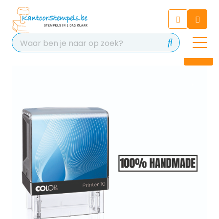
Chatbot
Chat 24/7 met onze chatbot
voor hulp
Contact