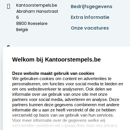
Kantoorstempels.be
Bedrijfsgegevens
Abraham Hansstraat
Extra informatie
6
8800 Roeselare
Onze vacatures
België
9
2377 beoordelingen
Welkom bij Kantoorstempels.be
Zakelijk:
Klantenservice:
select language
Deze website maakt gebruik van cookies
We gebruiken cookies om content en advertenties te
Aanvraag op maat
Contact opnemen
personaliseren, om functies voor social media te bieden en
om ons websiteverkeer te analyseren. Ook delen we
Betaling &
Veel gestelde vragen
informatie over uw gebruik van onze site met onze
Verzending
partners voor social media, adverteren en analyse. Deze
Retourneren
partners kunnen deze gegevens combineren met andere
Wederverkoper
informatie die u aan ze heeft verstrekt of die ze hebben
Herroepingsrecht
worden
verzameld op basis van uw gebruik van hun services.
Voor meer informatie over de gegevens welke wij
verzamelen verwijzen wij u graag door naar ons privacy