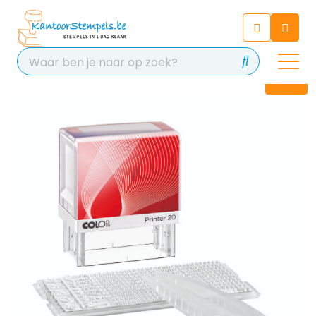
Chatbot
Chat 24/7 met onze chatbot
voor hulp
Contact