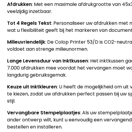
Afdrukken
: Met een maximale afdrukgrootte van 45
veelzijdig inzetbaar.
Tot 4 Regels Tekst
: Personaliseer uw afdrukken met m
wat u flexibiliteit geeft bij het markeren van documen
Milieuvriendelijk
: De Colop Printer 53/D is CO2-neutr
voldoet aan strenge milieunormen.
Lange Levensduur van Inktkussen
: Het inktkussen ga
7.000 afdrukken mee voordat het vervangen moet wo
langdurig gebruiksgemak.
Keuze uit Inktkleuren
: U heeft de mogelijkheid om uit 
te kiezen, zodat uw afdrukken perfect passen bij uw 
stijl.
Vervangbare Stempelplaatjes
: Als uw stempelplaatje
ander ontwerp wilt, kunt u eenvoudig een vervangend
bestellen en installeren.