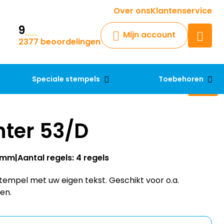
Krijg een antwoord op uw vraag
Over ons
Klantenservice
9
Chatbot
Mijn account
2377 beoordelingen
Chat 24/7 met onze chatbot
voor hulp
Contact
Speciale stempels
Toebehoren
nter 53/D
30mm
Aantal regels: 4 regels
tempel met uw eigen tekst. Geschikt voor o.a.
en.