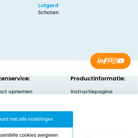
Lutgard
Schoten
tenservice:
Productinformatie:
act opnemen
Instructiepagina
gestelde vragen
Aanleverspecificaties
rneren
Safety Sheets
ord met alle instellingen
epingsrecht
Sitemap
ssentiële cookies weigeren