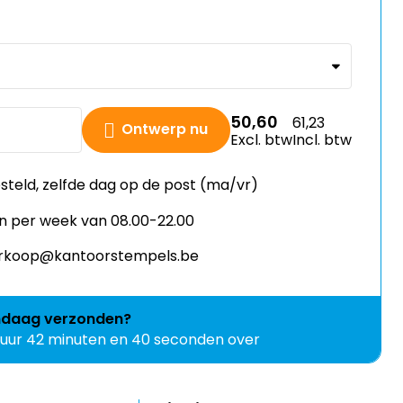
50,60
61,23
Ontwerp nu
Excl. btw
Incl. btw
esteld, zelfde dag op de post (ma/vr)
n per week van 08.00-22.00
verkoop@kantoorstempels.be
ndaag
verzonden?
 uur 42 minuten en 39 seconden over
Upload je eigen ontwerp