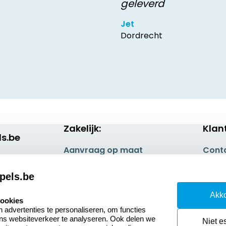
geleverd
Jet
Dordrecht
Zakelijk:
Klan
s.be
Aanvraag op maat
Cont
Betaling & Verzending
Veel 
pels.be
Wederverkoper
Retou
Akko
worden
cookies
Herro
advertenties te personaliseren, om functies
ons websiteverkeer te analyseren. Ook delen we
Niet e