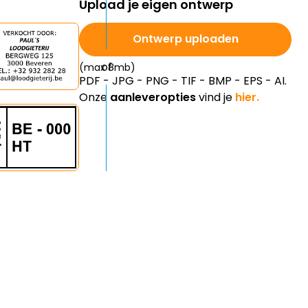
Ontwerp uploaden
(max 8mb)
PDF - JPG - PNG - TIF - BMP - EPS - AI.
Onze
aanleveropties
vind je
hier.