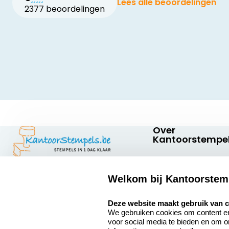
Lees alle beoordelingen
2377 beoordelingen
Over
Kantoorstempel
Over ons
Welkom bij Kantoorstem
Bedrijfsgegevens
Kantoorstempels.be
Abraham
select language
Extra informatie
Deze website maakt gebruik van 
Hansstraat 6
We gebruiken cookies om content en 
8800 Roeselare
Onze vacatures
voor social media te bieden en om 