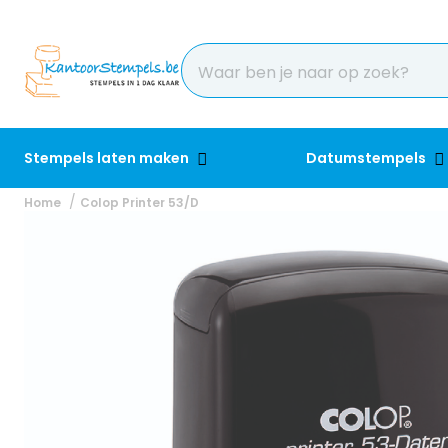
Stempels laten maken
Datumstempels
Home
Colop Printer 53/D