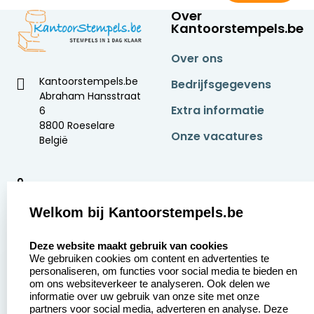
Over
Kantoorstempels.be
Over ons
Kantoorstempels.be
Bedrijfsgegevens
Abraham Hansstraat
Extra informatie
6
8800 Roeselare
Onze vacatures
België
9
2377 beoordelingen
Welkom bij Kantoorstempels.be
Zakelijk:
Klantenservice:
select language
Deze website maakt gebruik van cookies
We gebruiken cookies om content en advertenties te
Aanvraag op maat
Contact opnemen
personaliseren, om functies voor social media te bieden en
om ons websiteverkeer te analyseren. Ook delen we
Betaling &
Veel gestelde vragen
informatie over uw gebruik van onze site met onze
Verzending
partners voor social media, adverteren en analyse. Deze