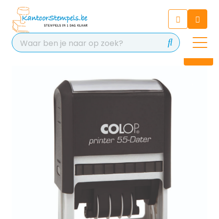
Chatbot
Chat 24/7 met onze chatbot
voor hulp
Contact