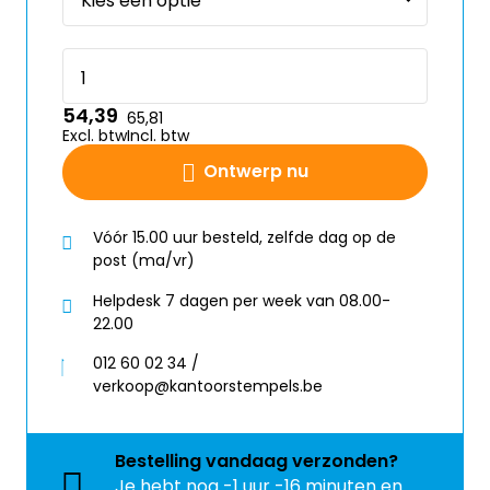
54,39
65,81
Excl. btw
Incl. btw
Ontwerp nu
Vóór 15.00 uur besteld, zelfde dag op de
post (ma/vr)
Helpdesk 7 dagen per week van 08.00-
22.00
012 60 02 34 /
verkoop@kantoorstempels.be
Bestelling
vandaag
verzonden?
Je hebt nog
-1 uur -16 minuten en