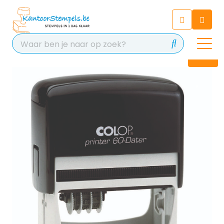
Chatbot
Chat 24/7 met onze chatbot
voor hulp
Contact