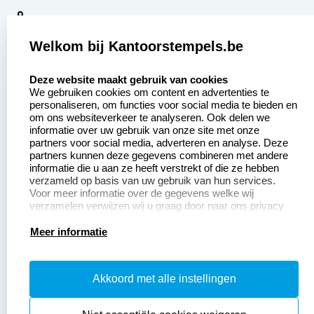
9
2377 beoordelingen
Welkom bij Kantoorstempels.be
Zakelijk:
Klantenservice:
select language
Deze website maakt gebruik van cookies
We gebruiken cookies om content en advertenties te
Aanvraag op maat
Contact opnemen
personaliseren, om functies voor social media te bieden en
om ons websiteverkeer te analyseren. Ook delen we
Betaling &
Veel gestelde vragen
informatie over uw gebruik van onze site met onze
Verzending
partners voor social media, adverteren en analyse. Deze
Retourneren
partners kunnen deze gegevens combineren met andere
Wederverkoper
informatie die u aan ze heeft verstrekt of die ze hebben
Herroepingsrecht
worden
verzameld op basis van uw gebruik van hun services.
Voor meer informatie over de gegevens welke wij
verzamelen verwijzen wij u graag door naar ons privacy
statement.
Productinformatie:
Meer informatie
Instructiepagina
Akkoord met alle instellingen
Aanleverspecificaties