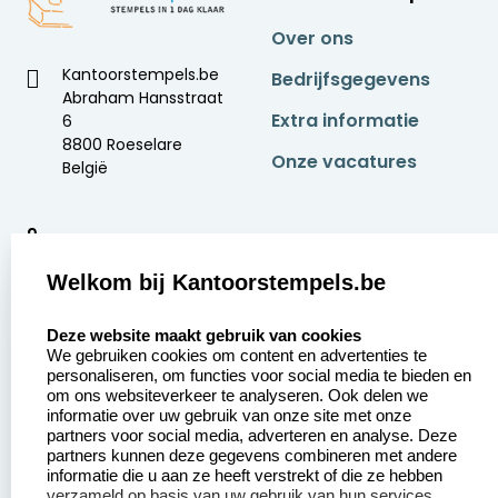
Over ons
Kantoorstempels.be
Bedrijfsgegevens
Abraham Hansstraat
Extra informatie
6
8800 Roeselare
Onze vacatures
België
9
2377 beoordelingen
Welkom bij Kantoorstempels.be
Zakelijk:
Klantenservice:
select language
Deze website maakt gebruik van cookies
We gebruiken cookies om content en advertenties te
Aanvraag op maat
Contact opnemen
personaliseren, om functies voor social media te bieden en
om ons websiteverkeer te analyseren. Ook delen we
Betaling &
Veel gestelde vragen
informatie over uw gebruik van onze site met onze
Verzending
partners voor social media, adverteren en analyse. Deze
Retourneren
partners kunnen deze gegevens combineren met andere
Wederverkoper
informatie die u aan ze heeft verstrekt of die ze hebben
Herroepingsrecht
worden
verzameld op basis van uw gebruik van hun services.