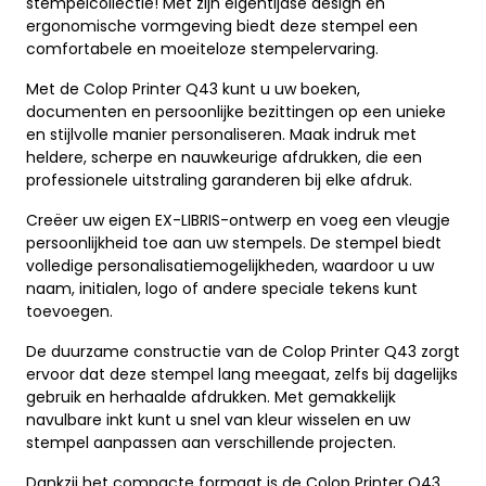
stempelcollectie! Met zijn eigentijdse design en
ergonomische vormgeving biedt deze stempel een
comfortabele en moeiteloze stempelervaring.
Met de Colop Printer Q43 kunt u uw boeken,
documenten en persoonlijke bezittingen op een unieke
en stijlvolle manier personaliseren. Maak indruk met
heldere, scherpe en nauwkeurige afdrukken, die een
professionele uitstraling garanderen bij elke afdruk.
Creëer uw eigen EX-LIBRIS-ontwerp en voeg een vleugje
persoonlijkheid toe aan uw stempels. De stempel biedt
volledige personalisatiemogelijkheden, waardoor u uw
naam, initialen, logo of andere speciale tekens kunt
toevoegen.
De duurzame constructie van de Colop Printer Q43 zorgt
ervoor dat deze stempel lang meegaat, zelfs bij dagelijks
gebruik en herhaalde afdrukken. Met gemakkelijk
navulbare inkt kunt u snel van kleur wisselen en uw
stempel aanpassen aan verschillende projecten.
Dankzij het compacte formaat is de Colop Printer Q43