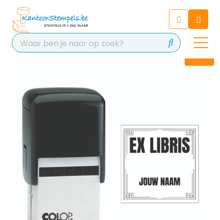
Chatbot
Chat 24/7 met onze chatbot
voor hulp
Contact