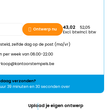
43,02
52,05
Ontwerp nu
Excl. btw
Incl. btw
esteld, zelfde dag op de post (ma/vr)
n per week van 08.00-22.00
verkoop@kantoorstempels.be
ndaag
verzonden?
 uur 39 minuten en 29 seconden over
Upload je eigen ontwerp