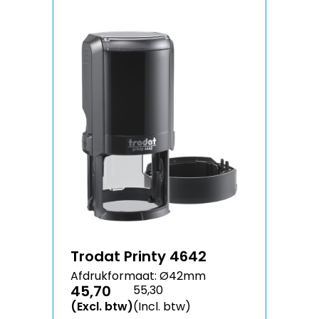
Trodat Printy 4642
Afdrukformaat: Ø42mm
45,70
55,30
(Excl. btw)
(Incl. btw)