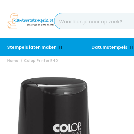
Stempels laten maken
Datumstempels
Home
Colop Printer R40