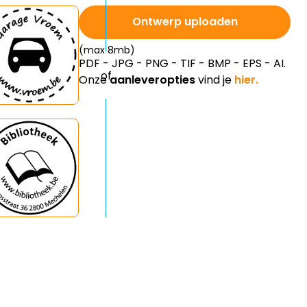
Ontwerp uploaden
(max 8mb)
PDF - JPG - PNG - TIF - BMP - EPS - AI.
Onze
aanleveropties
vind je
hier.