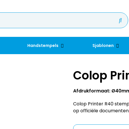
Handstempels
Sjablonen
Colop Pri
Afdrukformaat: Ø40m
Colop Printer R40 stemp
op officiële documenten
Kleur inkt