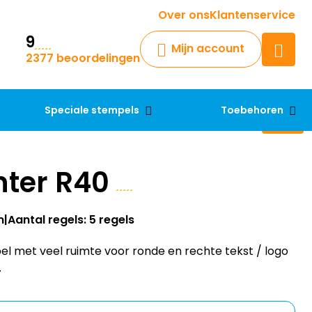
Krijg een antwoord op uw vraag
Over ons
Klantenservice
9
Chatbot
Mijn account
2377 beoordelingen
Chat 24/7 met onze chatbot
voor hulp
Contact
Speciale stempels
Toebehoren
nter R40
m
Aantal regels: 5 regels
el met veel ruimte voor ronde en rechte tekst / logo
.