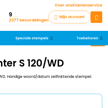
Krijg een antwoord op uw vraag
Over ons
Klantenservice
9
Chatbot
Mijn account
2377 beoordelingen
Chat 24/7 met onze chatbot
voor hulp
Contact
Speciale stempels
Toebehoren
nter S 120/WD
0/WD. Handige woord/datum zelfinktende stempel.