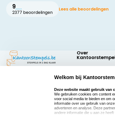
9
Lees alle beoordelingen
2377 beoordelingen
Over
Kantoorstempel
Over ons
Welkom bij Kantoorstem
Bedrijfsgegevens
Kantoorstempels.be
Abraham
select language
Extra informatie
Deze website maakt gebruik van 
Hansstraat 6
We gebruiken cookies om content en 
8800 Roeselare
Onze vacatures
voor social media te bieden en om 
België
informatie over uw gebruik van onze
adverteren en analyse. Deze partn
andere informatie die u aan ze heeft