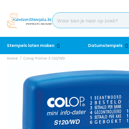
Stempels laten maken
Datumstempels
Home
Colop Printer S 120/WD