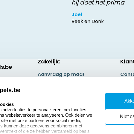
hij doet het prima
Joel
Beek en Donk
Zakelijk:
Klan
s.be
Aanvraag op maat
Cont
Betaling & Verzending
Veel 
pels.be
Wederverkoper
Retou
Akko
worden
cookies
Herro
advertenties te personaliseren, om functies
ons websiteverkeer te analyseren. Ook delen we
Niet e
 site met onze partners voor social media,
ers kunnen deze gegevens combineren met
 verstrekt of die ze hebben verzameld op basis