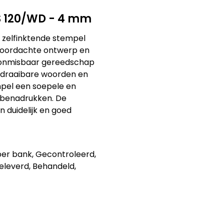
 S 120/WD - 4 mm
 zelfinktende stempel
 doordachte ontwerp en
n onmisbaar gereedschap
2 draaibare woorden en
pel een soepele en
 benadrukken. De
 duidelijk en goed
per bank, Gecontroleerd,
eleverd, Behandeld,