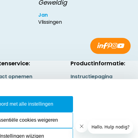
Geweldig
Jan
Vlissingen
tenservice:
Productinformatie:
act opnemen
Instructiepagina
gestelde vragen
Aanleverspecificaties
rneren
Safety Sheets
ord met alle instellingen
epingsrecht
Sitemap
ssentiële cookies weigeren
Instellingen wijzigen