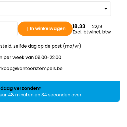
18,33
22,18
In winkelwagen
Excl. btw
Incl. btw
esteld, zelfde dag op de post (ma/vr)
n per week van 08.00-22.00
verkoop@kantoorstempels.be
ndaag
verzonden?
 uur 48 minuten en 33 seconden over