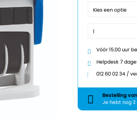
Vóór 15.00 uur b
Helpdesk 7 dage
012 60 02 34 / 
Bestelling
va
Je hebt nog
3