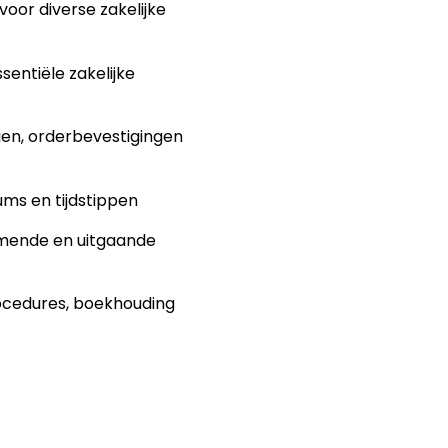
oor diverse zakelijke
entiële zakelijke
gen, orderbevestigingen
ums en tijdstippen
omende en uitgaande
ocedures, boekhouding