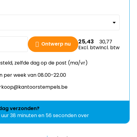
25,43
30,77
Ontwerp nu
Excl. btw
Incl. btw
esteld, zelfde dag op de post (ma/vr)
n per week van 08.00-22.00
verkoop@kantoorstempels.be
jdag
verzonden?
9 uur 38 minuten en 55 seconden over
Upload je eigen ontwerp