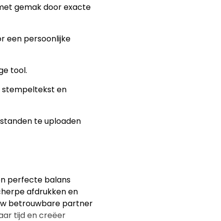
 met gemak door exacte
r een persoonlijke
ge tool.
w stempeltekst en
estanden te uploaden
en perfecte balans
scherpe afdrukken en
uw betrouwbare partner
r tijd en creëer