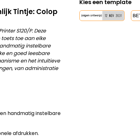
ijk Tintje: Colop
inter S120/P. Deze
toets toe aan elke
handmatig instelbare
jke en goed leesbare
anisme en het intuïtieve
ngen, van administratie
 en handmatig instelbare
onele afdrukken.