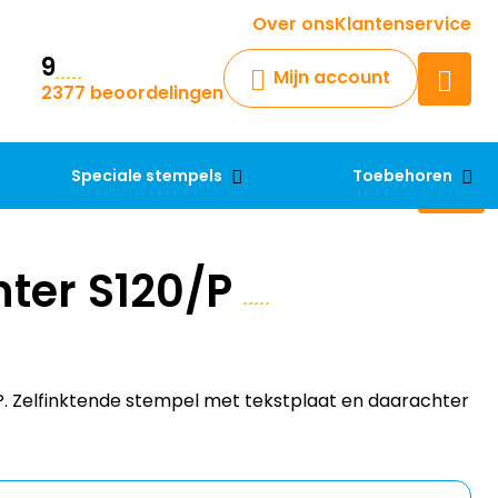
Krijg een antwoord op uw vraag
Over ons
Klantenservice
9
Chatbot
Mijn account
2377 beoordelingen
Chat 24/7 met onze chatbot
voor hulp
Contact
Speciale stempels
Toebehoren
nter S120/P
/P. Zelfinktende stempel met tekstplaat en daarachter