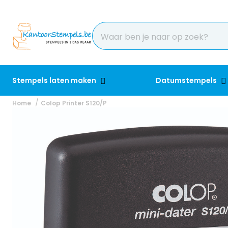
Stempels laten maken
Datumstempels
Home
Colop Printer S120/P