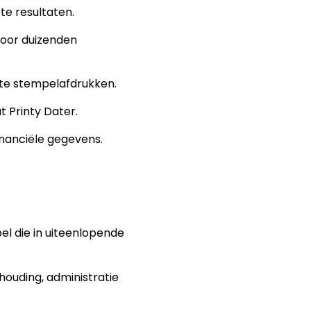
e resultaten.
voor duizenden
ste stempelafdrukken.
 Printy Dater.
inanciële gegevens.
l die in uiteenlopende
ouding, administratie