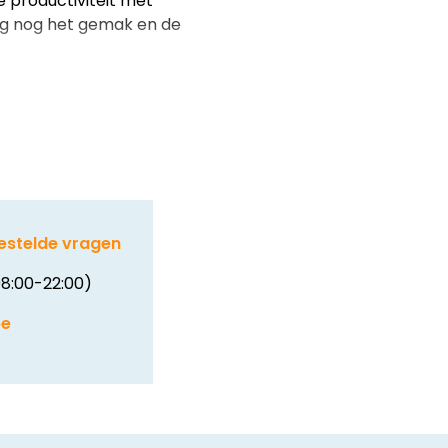
 productiviteit met
g nog het gemak en de
estelde vragen
8:00-22:00)
be