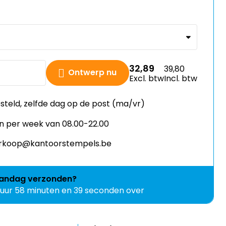
32,89
39,80
Ontwerp nu
Excl. btw
Incl. btw
esteld, zelfde dag op de post (ma/vr)
n per week van 08.00-22.00
verkoop@kantoorstempels.be
andag
verzonden?
1 uur 58 minuten en 39 seconden over