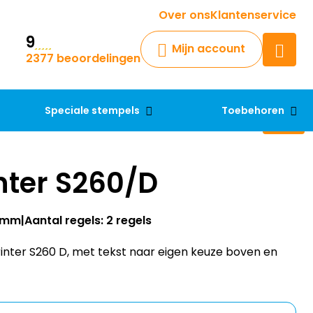
Krijg een antwoord op uw vraag
Over ons
Klantenservice
9
Chatbot
Mijn account
2377 beoordelingen
Chat 24/7 met onze chatbot
voor hulp
Contact
Speciale stempels
Toebehoren
nter S260/D
24mm
Aantal regels: 2 regels
nter S260 D, met tekst naar eigen keuze boven en