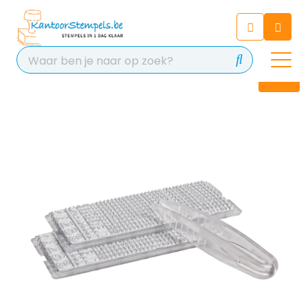
Chatbot
Chat 24/7 met onze chatbot
voor hulp
Contact