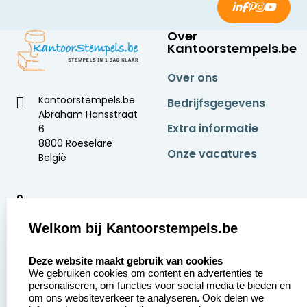
Over
Kantoorstempels.be
Over ons
Kantoorstempels.be
Bedrijfsgegevens
Abraham Hansstraat
Extra informatie
6
8800 Roeselare
Onze vacatures
België
9
2377 beoordelingen
Welkom bij Kantoorstempels.be
Zakelijk:
Klantenservice:
select language
Deze website maakt gebruik van cookies
We gebruiken cookies om content en advertenties te
Aanvraag op maat
Contact opnemen
personaliseren, om functies voor social media te bieden en
om ons websiteverkeer te analyseren. Ook delen we
Betaling &
Veel gestelde vragen