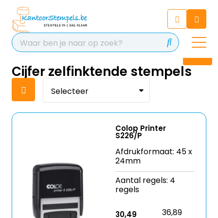
Chatbot
Chat 24/7 met onze chatbot
voor hulp
Contact
Cijfer zelfinktende stempels
Colop Printer
S226/P
Afdrukformaat: 45 x
24mm
Aantal regels: 4
regels
36,89
30,49