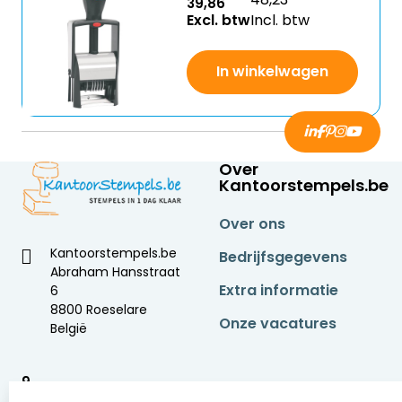
39,86
Excl. btw
Incl. btw
In winkelwagen
Over
Kantoorstempels.be
Over ons
Kantoorstempels.be
Bedrijfsgegevens
Abraham Hansstraat
Extra informatie
6
8800 Roeselare
Onze vacatures
België
9
2377 beoordelingen