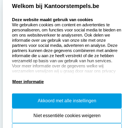
Welkom bij Kantoorstempels.be
Zakelijk:
Klantenservice:
select language
Deze website maakt gebruik van cookies
We gebruiken cookies om content en advertenties te
Aanvraag op maat
Contact opnemen
personaliseren, om functies voor social media te bieden en
om ons websiteverkeer te analyseren. Ook delen we
Betaling &
Veel gestelde vragen
informatie over uw gebruik van onze site met onze
Verzending
partners voor social media, adverteren en analyse. Deze
Retourneren
partners kunnen deze gegevens combineren met andere
Wederverkoper
informatie die u aan ze heeft verstrekt of die ze hebben
Herroepingsrecht
worden
verzameld op basis van uw gebruik van hun services.
Voor meer informatie over de gegevens welke wij
verzamelen verwijzen wij u graag door naar ons privacy
statement.
Productinformatie:
Meer informatie
Instructiepagina
Akkoord met alle instellingen
Aanleverspecificaties
Safety Sheets
Niet essentiële cookies weigeren
Sitemap