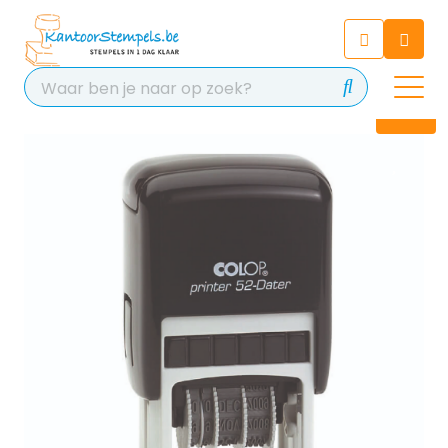
Chatbot
Chat 24/7 met onze chatbot
voor hulp
Contact