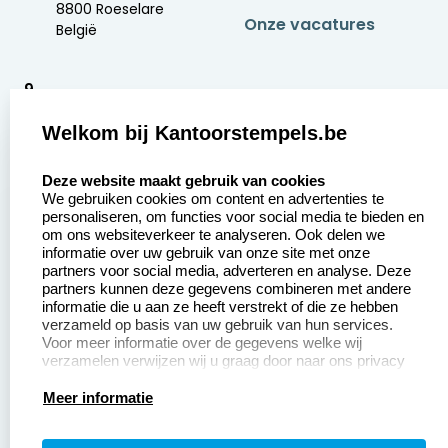
8800 Roeselare
Onze vacatures
België
9
2377 beoordelingen
Welkom bij Kantoorstempels.be
Zakelijk:
Klantenservice:
select language
Deze website maakt gebruik van cookies
We gebruiken cookies om content en advertenties te
Aanvraag op maat
Contact opnemen
personaliseren, om functies voor social media te bieden en
om ons websiteverkeer te analyseren. Ook delen we
Betaling &
Veel gestelde vragen
informatie over uw gebruik van onze site met onze
Verzending
partners voor social media, adverteren en analyse. Deze
Retourneren
partners kunnen deze gegevens combineren met andere
Wederverkoper
informatie die u aan ze heeft verstrekt of die ze hebben
Herroepingsrecht
worden
verzameld op basis van uw gebruik van hun services.
Voor meer informatie over de gegevens welke wij
verzamelen verwijzen wij u graag door naar ons privacy
statement.
Productinformatie:
Meer informatie
Instructiepagina