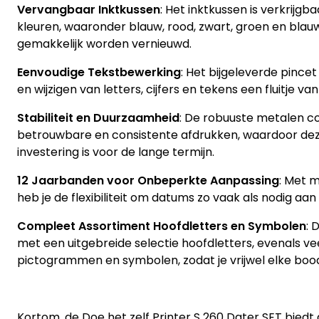
Vervangbaar Inktkussen
: Het inktkussen is verkrijgba
kleuren, waaronder blauw, rood, zwart, groen en blau
gemakkelijk worden vernieuwd.
Eenvoudige Tekstbewerking
: Het bijgeleverde pinc
en wijzigen van letters, cijfers en tekens een fluitje va
Stabiliteit en Duurzaamheid
: De robuuste metalen co
betrouwbare en consistente afdrukken, waardoor de
investering is voor de lange termijn.
12 Jaarbanden voor Onbeperkte Aanpassing
: Met m
heb je de flexibiliteit om datums zo vaak als nodig aan
Compleet Assortiment Hoofdletters en Symbolen
: 
met een uitgebreide selectie hoofdletters, evenals ve
pictogrammen en symbolen, zodat je vrijwel elke bo
Kortom, de Doe het zelf Printer S 260 Dater SET biedt