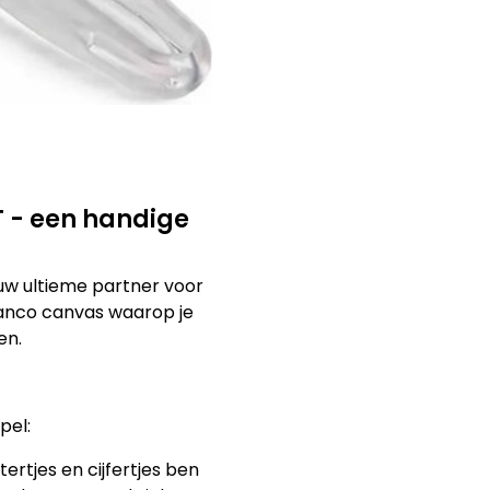
ET - een handige
jouw ultieme partner voor
anco canvas waarop je
en.
pel:
ertjes en cijfertjes ben