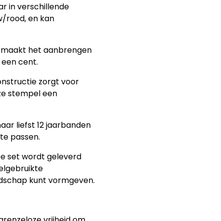
ar in verschillende
w/rood, en kan
et maakt het aanbrengen
n een cent.
nstructie zorgt voor
ze stempel een
aar liefst 12 jaarbanden
 te passen.
De set wordt geleverd
elgebruikte
odschap kunt vormgeven.
 grenzeloze vrijheid om