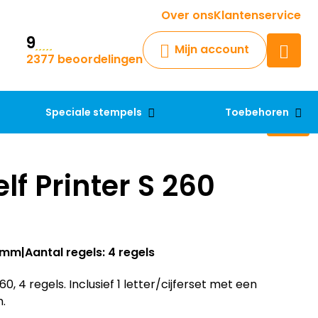
Krijg een antwoord op uw vraag
Over ons
Klantenservice
9
Chatbot
Mijn account
2377 beoordelingen
Chat 24/7 met onze chatbot
voor hulp
Contact
Speciale stempels
Toebehoren
lf Printer S 260
24mm
Aantal regels: 4 regels
 4 regels. Inclusief 1 letter/cijferset met een
.