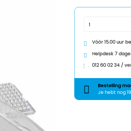
Vóór 15.00 uur b
Helpdesk 7 dage
012 60 02 34 / 
Bestelling
ma
Je hebt nog
1