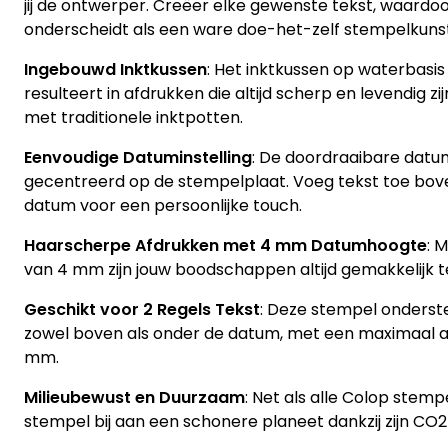
jij de ontwerper. Creëer elke gewenste tekst, waardo
onderscheidt als een ware doe-het-zelf stempelkuns
Ingebouwd Inktkussen
: Het inktkussen op waterbasis
resulteert in afdrukken die altijd scherp en levendig zi
met traditionele inktpotten.
Eenvoudige Datuminstelling
: De doordraaibare datum
gecentreerd op de stempelplaat. Voeg tekst toe bov
datum voor een persoonlijke touch.
Haarscherpe Afdrukken met 4 mm Datumhoogte
: 
van 4 mm zijn jouw boodschappen altijd gemakkelijk te
Geschikt voor 2 Regels Tekst
: Deze stempel onderste
zowel boven als onder de datum, met een maximaal 
mm.
Milieubewust en Duurzaam
: Net als alle Colop stemp
stempel bij aan een schonere planeet dankzij zijn CO2