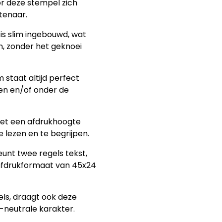
or deze stempel zich
tenaar.
 is slim ingebouwd, wat
jn, zonder het geknoei
 staat altijd perfect
en en/of onder de
Met een afdrukhoogte
 lezen en te begrijpen.
unt twee regels tekst,
afdrukformaat van 45x24
els, draagt ook deze
-neutrale karakter.