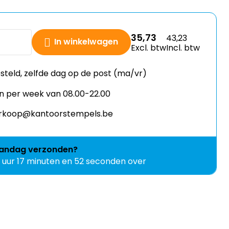
35,73
43,23
In winkelwagen
Excl. btw
Incl. btw
esteld, zelfde dag op de post (ma/vr)
n per week van 08.00-22.00
verkoop@kantoorstempels.be
andag
verzonden?
9 uur 17 minuten en 50 seconden over