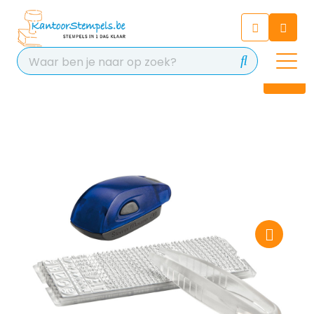
Chatbot
Chat 24/7 met onze chatbot
voor hulp
Contact