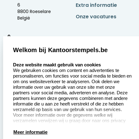
Extra informatie
6
8800 Roeselare
Onze vacatures
België
9
2377 beoordelingen
Welkom bij Kantoorstempels.be
Zakelijk:
Klantenservice:
select language
Deze website maakt gebruik van cookies
We gebruiken cookies om content en advertenties te
Aanvraag op maat
Contact opnemen
personaliseren, om functies voor social media te bieden en
om ons websiteverkeer te analyseren. Ook delen we
Betaling &
Veel gestelde vragen
informatie over uw gebruik van onze site met onze
Verzending
partners voor social media, adverteren en analyse. Deze
Retourneren
partners kunnen deze gegevens combineren met andere
Wederverkoper
informatie die u aan ze heeft verstrekt of die ze hebben
Herroepingsrecht
worden
verzameld op basis van uw gebruik van hun services.
Voor meer informatie over de gegevens welke wij
verzamelen verwijzen wij u graag door naar ons privacy
statement.
Productinformatie:
Meer informatie