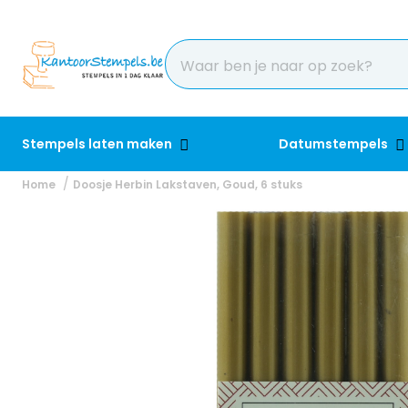
Stempels laten maken
Datumstempels
Home
Doosje Herbin Lakstaven, Goud, 6 stuks