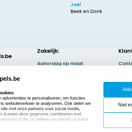
Joel
Beek en Donk
Zakelijk:
Klan
s.be
Aanvraag op maat
Cont
Betaling & Verzending
Veel 
pels.be
Wederverkoper
Retou
Akko
worden
cookies
Herro
advertenties te personaliseren, om functies
ons websiteverkeer te analyseren. Ook delen we
Niet e
 site met onze partners voor social media,
ers kunnen deze gegevens combineren met
 verstrekt of die ze hebben verzameld op basis
oor meer informatie over de gegevens welke wij
or naar ons privacy statement.