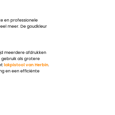
ke en professionele
veel meer. De goudkleur
tijd meerdere afdrukken
 gebruik als grotere
et
lakpistool van Herbin
.
ng en een efficiënte