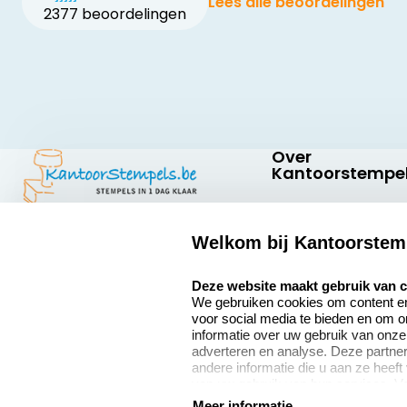
Lees alle beoordelingen
2377 beoordelingen
Over
Kantoorstempel
Over ons
Welkom bij Kantoorstem
Bedrijfsgegevens
Kantoorstempels.be
Abraham
select language
Extra informatie
Deze website maakt gebruik van 
Hansstraat 6
We gebruiken cookies om content en 
8800 Roeselare
Onze vacatures
voor social media te bieden en om 
België
informatie over uw gebruik van onze
adverteren en analyse. Deze partn
andere informatie die u aan ze heeft
van uw gebruik van hun services. V
9
verzamelen verwijzen wij u graag do
Meer informatie