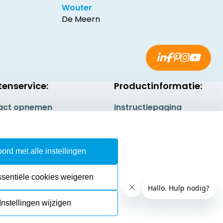
Wouter
De Meern
tenservice:
Productinformatie:
act opnemen
Instructiepagina
gestelde vragen
Aanleverspecificaties
rneren
Safety Sheets
ord met alle instellingen
epingsrecht
Sitemap
ssentiële cookies weigeren
Instellingen wijzigen