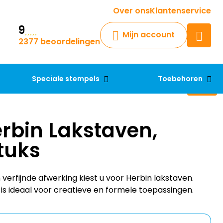
Krijg een antwoord op uw vraag
Over ons
Klantenservice
9
Chatbot
Mijn account
2377 beoordelingen
Chat 24/7 met onze chatbot
voor hulp
Contact
Speciale stempels
Toebehoren
rbin Lakstaven,
tuks
verfijnde afwerking kiest u voor Herbin lakstaven.
 is ideaal voor creatieve en formele toepassingen.